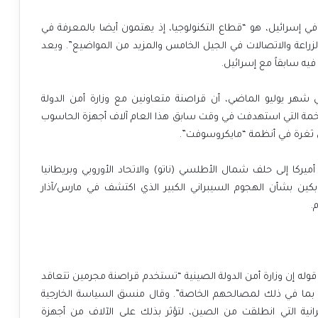
ي إسرائيل، هو “قطاع التكنولوجيا، إذ يهتمون أيضا بالمعرفة في
الزراعة والاتصالات في الجيل الخامس والمزيد من المواضيع”. ويعد
يه سابقاً مع إسرائيل.
في شهر يوليو الماضي، أن قراصنة متعاونين مع وزارة أمن الدولة
لضخمة التي استهدفت في وقت سابق هذا العام آلاف أجهزة الحاسوب
ن ثغرة في أنظمة “مايكروسوفت”.
يركا إلى حلف شمال الأطلسي (ناتو) والاتحاد الأوروبي وبريطانيا
إلى بكين بشأن الهجوم السيبراني الكبير الذي اكتشف في مارس/آذار
.
وله إن وزارة أمن الدولة الصينية “تستخدم قراصنة مجرمين تتعاقد
 بما في ذلك لمصالحهم الخاصة”. وقال منسق السياسة الخارجية
برانية التي انطلقت من الصين، لتؤثر بذلك على الآلاف من أجهزة