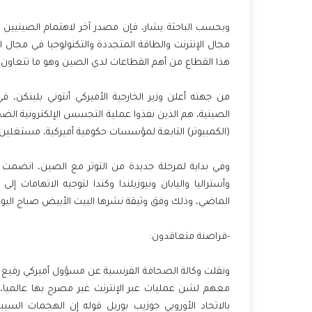
وبحسب الباحثة يشار، فإن مصدر آخر لاهتمام الصينيين ف
مجال الإنترنت والطاقة المتجددة والتكنولوجيا في مجال 
هذا القطاع من أهم القطاعات لدي الصين وهو ما تتعاون ف
من جهته أعلن وزير الخارجية الأميركي أنتوني بلينكن، 
الصينية، هم الذين نفذوا عملية التجسس الإلكترونية ا
(الكمبيوتر) التابعة لمؤسسات حكومية أميركية، مستغلي
وفي بداية لمرحلة جديدة من التوتر مع الصين، انضمت أم
وأستراليا واليابان ونيوزيلندا وكندا لتوجيه الاتهامات 
الماضي، وذلك وفق وثيقة نشرها البيت الأبيض صباح اليوم
-قراصنة متعاقدون:
ونقلت وكالة الصحافة الفرنسية عن مسؤول أميركي رفيع ق
معهم لشن عمليات عبر الإنترنت غير مصرح بها عالميا،
بالاتحاد الأوروبي جوزيب بوريل قوله إن الهجمات السي