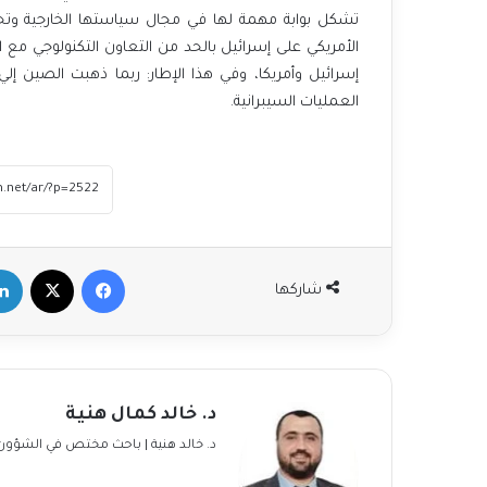
تشكل بوابة مهمة لها في مجال سياستها الخارجية وتح
الأمريكي على إسرائيل بالحد من التعاون التكنولوجي 
إسرائيل وأمريكا، وفي هذا الإطار: ربما ذهبت الصين إ
جوائز نوبل والحصيلة الآسيوية
العمليات السيبرانية.
أنظمة الملاحة العالمية منارات العصر
الحديث وأقمارها الآسيوية
فيسبوك
‫X
لينكد
جزر بحر الصين الصناعية، مشاريع تنموية ام
شاركها
تكتيكات عسكرية!
مستقبل مجهول يكتنف مصير الحرب على
غزة وخلافات إسرائيلية قد تطيح بحكومة
د. خالد كمال هنية
نتنياهو
د. خالد هنية | باحث مختص في الشؤون 
Egypt, Iran tighten relations amid