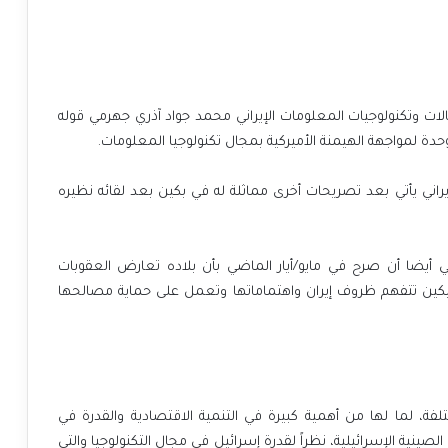
الات وتكنولوجيات المعلومات الإيراني محمد جواد آذري جهرمي قوله
ة لمواجهة الهيمنة الأميركية بمجال تكنولوجيا المعلومات.
يراني يأتي بعد تصريحات أخرى مماثلة له في بكين بعد لقائه نظيره
 يي أيضا أن صرح في مايو/أيار الماضي بأن بلاده تعارض العقوبات
ن بكين تتفهم ظروف إيران واهتماماتها وتعمل على حماية مصالحها
لفة، لما لها من أهمية كبيرة في التنمية الاقتصادية والقدرة في
ينية الإسرائيلية، نظراً لقدرة إسرائيل في مجال التكنولوجيا والتي