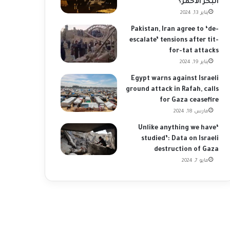
البحر الأحمر؟
يناير 13, 2024
Pakistan, Iran agree to ‘de-
escalate’ tensions after tit-
for-tat attacks
يناير 19, 2024
Egypt warns against Israeli
ground attack in Rafah, calls
for Gaza ceasefire
مارس 18, 2024
‘Unlike anything we have
studied’: Data on Israeli
destruction of Gaza
مايو 7, 2024