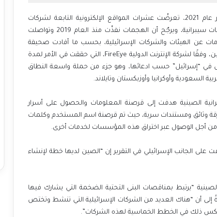
في ظل اتهامات للصين منذ فترة نشطت بشكل كبير عام 2021، تعرضّت عشرات المواقع الإلكترونية التابعة لشركات
حكومية إسرائيلية وشركات من القطاع الخاص إلى هجمات سيبرانية، ويرجّح أن الهجمات نفذّت منذ العام 2019 وتواصلت
ات عن الهيئات والشركات الإسرائيلية، بحسب ما أفادت صحيفة
“هآرتس”، اليوم الثلاثاء. الذي من المرجح أنه نشأ في الصين، وفقًا لشركة الإنترنت الدولية FireEye، التي حققت في الأمر لمدة
 في “إسرائيل” حسب ادعائها، وهو جزء من حملة واسعة النطاق
ة السعودية وأوكرانيا وأوزبكستان وتايلاند.
رانية الصينية هدفت إلى قرصنة المعلومات والحصول على أسرار
 وسرقة وثائق ومستندات سرية، حيث تم قرصنة اسم المستخدم وكلمات
من أجل الوصول عبر اختراق هذه المؤسسات لخدمات أخرى.
”، سونز يشار، التي أشرفت على الجانب الإسرائيلي في التقرير إن “الصين لديها خطة لإنشاء
لصينية “يرتبط بمناقصات البنى التحتية الضخمة التي يشارك فيها
ةً إلى أن “هناك العديد من الشركات الإسرائيلية التي تنشط وتختص
عكس ذلك في الخطط الخماسية لهذه الشركات”.