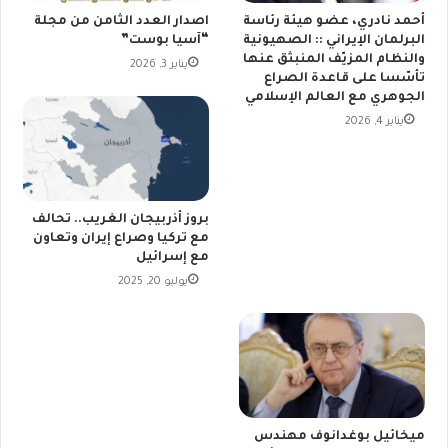
أحمد نادري، عضو هيئة رئاسة
اصدار العدد الثامن من مجلة
البرلمان الإيراني :: الصهيونية
“آسيا بوست”
والنظام المزيّف المنبثق عنها
يناير 3, 2026
تأسّسا على قاعدة الصراع
الجوهري مع العالم الإسلامي
يناير 4, 2026
بروز أذربيجان الغريب.. تحالف
مع تركيا وصراع إيران وتعاون
مع إسرائيل
يوليو 20, 2025
ميخائيل بوغدانوف مهندس