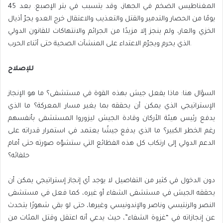
المغناطيس الضخم في الجهاز، وقد يتسبب في بتر الإصبع. بعد 45
يومًا من الحصار والتدمير والقتل والتعذيب والاعتقال خرج العدو يجرّ أذيال
الخزي والعار، ولم ينجز إلا مزيدًا من الجرائم والانتهاكات للقانون الدولي
الذي يحرم ويجرّم الاعتداء على المنشآت الصحية حتى أثناء الحرب.
للإصلاح
السؤال هنا: ماذا يفعل جيش بهذه القوة في مستشفى؟ ما هو الإنجاز
الإستراتيجي الذي يمكن أن يحققه بما يغير مسار المعركة؟ ما الذي
يدفع رئيس هيئة الأركان وقادة الجيش ليزوروا المستشفى بأنفسهم
رغم الخطر الكبير؟ ما الذي يدفع جيشًا يعتمد في استمرار قدراته على
الدعم الدولي إلى ارتكاب كل هذه الفظائع التي ستشوّه صورته حتى أمام
حلفائه؟
دون الدخول في كثير من التفاصيل لا يوجد أي إنجاز إستراتيجي يمكن أن
يحققه الجيش في مستشفى الشفاء أو غيره، كما فعل في مستشفى
النصر والرنتيسي وناصر والإندونيسي وغيرها، حتى لو بقي شهورًا يتحدث
عن إنجازاته في “غزوة الشفاء”، حيث يدعي أنه اعتقل وقتل المئات من