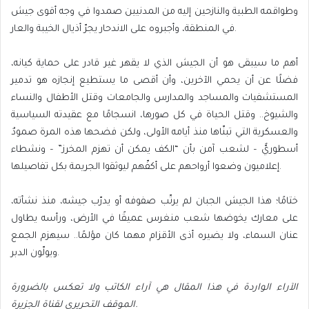
وطواقمه الطبية والنازحين إليه من المدنيين صمدوا في وجه أقوى جيش
في المنطقة، وأجبروه على الاندحار يجرّ أذيال الخيبة والعار.
أهم ما سيبقى هو أن الجيش الذي لا يقهر غير قادر على حماية كيانه،
فضلًا عن أن يحمي الآخرين، وأن أقصى ما يستطيع إنجازه هو تدمير
المستشفيات والمساجد والمدارس والجامعات وقتل الأطفال والنساء
والشيوخ.. وقتل الحياة في كل صورها، انسجامًا مع عقيدته السياسية
والعسكرية التي تبنّاها منذ أيامه الأولى، ولكن فضحها هذه المرة صمودٌ
أسطوريٌّ – لشعب آمن بأن “الكف يمكن أن تهزم المخرز” – ونشطاء
إعلاميون وضعوا أرواحهم على أكفّهم ليوثقوا الجريمة بكل تفاصيلها.
ختامًا؛ هذا الجيش الجبان لم يرتّب صفوفه أو يدرّب جيشه، منذ نشأته،
على معارك يخوضها شعب منغرس عميقًا في الأرض، ورأسه يطاول
عنان السماء، ولا يضيره أذى الأقزام مهما كان مؤلمًا.. سيهزم الجمع
ويولّون الدبر.
الآراء الواردة في هذا المقال هي آراء الكاتب ولا تعكس بالضرورة
الموقف التحريري لقناة الجزيرة.