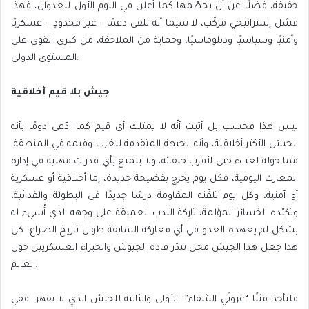
خفيفة، فضلًا عن أن يحطّمها كما أعلن في اليوم الأول للعدوان، فهذا
فشل إستراتيجي مركّب، لا سيما أنه تلقى دعمًا – غير محدودٍ – عسكريًا
وأمنيًا وسياسيًا ودبلوماسيًا، وحماية من الملاحقة، من كبرى القوى على
المستوى الدولي.
جيش بلا قيم أخلاقية
ليس هذا فحسب بل أثبت أنّه لا يمتلك أي قيم كما ادّعى دومًا بأنه
الجيش الأكثر أخلاقية، وأنه الجبهة المتقدمة للغرب وقيمه في المنطقة،
مما حوله لعبء حتى لأقرب حلفائه، ولا يتمتع بأي قدرات مهنية في إدارة
المعارك اليومية، فكل يوم يخرج بفضيحة جديدة، إما أخلاقية أو عسكرية
أو أمنية، وكل يوم تلقّنه المقاومة درسًا جديدًا في البطولة والفدائية،
وتكبّده الخسائر المؤلمة، تاركة الندب العميقة على وجهه الذي أُسيء له
بشكل لم يعهده العدو في أي معاركه السابقة طوال تاريخ الصراع، كل
هذا جعل هذا الجيش محل تندّر قادة الجيوش والخبراء العسكريين حول
العالم.
فلنأخذ مثلًا “غزوتَي الشفاء”: الأولى والثانية للجيش الذي لا يقهر، ففي