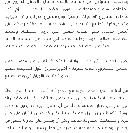
وتنصيبه المسؤول عن حمايتها بالإنابة؛ باعتباره الجيش الأقوى في
المنطقة، وقنواته مفتوحة على القوى العظمى بلا حدود إن لزم الأمر،
فأطلقت مشروع “اتفاقيات أبراهام”، وهو مشروع عابر للإدارات الأميركية،
ويتجاوز فكرة التطبيع التقليدية، إلى إعادة تعريف المنطقة وبرمجتها على
أسس جديدة، فهو انقلاب حقيقي على تاريخ المنطقة، وقيمها
الجمعية، لصالح الدولة الوطنية الفردية التي تبحث عن مصالحها الذاتية
بعيدًا عن المصالح المشتركة للمنطقة وشعوبها ومستقبلها.
وفي اللحظات التي كادت الولايات المتحدة، تعلن عن موعد الحفل
الختامي للمشروع، جاءت معركة 7 أكتوبر/تشرين الأول المجيدة؛ لتقلب
الطاولة وتخلط الأوراق في وجه الجميع.
من أهمّ ما أنجزته هذه الجولة مع العدو أنها أثبتت – بما لا يدع مجالًا
للشك – هشاشة هذا الجيش الذي يدعي أنه الأقوى في المنطقة، وأنه
غير قادر على حماية نفسه، فضلًا عن أن يحمي غيره. قد يكون ما حدث
يوم 7 أكتوبر/تشرين الأول عملية استثنائية، وأُخذ جيش الكيان على حين
غرة، واستطاعت المقاومة خداعه، ولكن أن يفشل على مدار 6 شهور في
إخضاع قوة عسكرية مقاومة محاصرة في قطاع صغير، وتمتلك أسلحة