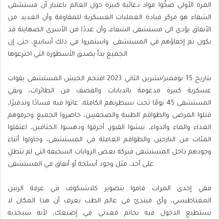
المرة الأولى ضخّوا مواد دعائية كبيرة حول العالم باعتبار أن مستشفى
الشفاء هو مركز قيادة العمليات العسكرية للمقاومة وأن العديد من
الأنفاق يؤدي الى مستشفى الشفاء، وأن عددًا من الأسرى الصهاينة قد
يكون تم إخفاؤهم في المستشفى. واستمروا في ذلك أسابيع، حتى إن
الجميع بدأ يصدق الأسطورة التي اخترعوها.
بتاريخ 15 نوفمبر/تشرين الثاني 2023 اقتحم الجيش المستشفى بقوات
عسكرية كبيرة مدعومة بالدبابات والقصف من الطائرات، وبقي
المستشفى 45 يومًا تحت سيطرتهم الكاملة، عاثوا فيه فسادًا وتدميرًا،
قتلوا المرضى والطواقم الطبية والصحفيين، حاصروا الجميع وحرموهم
الغذاء والماء والدواء، نبشوا القبور، أحرقوا ودهسوا الجثامين، اعتقلوا
المئات من النازحين والطواقم العاملة في المستشفى، وحاولوا أثناء
وجودهم داخل المستشفى فبركة بعض الروايات السخيفة التي لم تنطلِ
على أحد، مثل وجود أسلحة أو أنفاق في المستشفى.
ففي إحدى المرات قاموا بتصوير كلاشنكوف في غرفة الرنين
المغناطيسي، وأي مبتدئ في عالم الطب يعرف أن هذا المكان لا
تستطيع الدخول فيه بخاتم معدني في إصبعك، لأنه سيجذبه