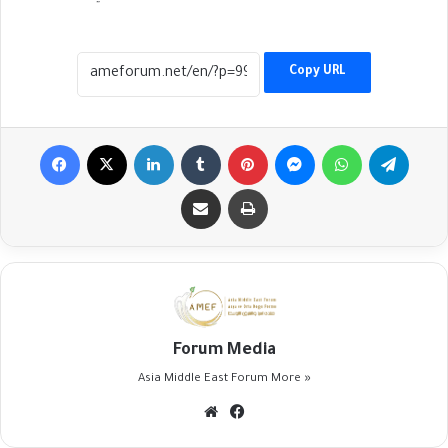
Copy URL
Facebook
X
LinkedIn
Tumblr
Pinterest
Messenger
WhatsApp
Telegr
Share via Email
Print
Forum Media
Asia Middle East Forum
More »
Website
Facebook