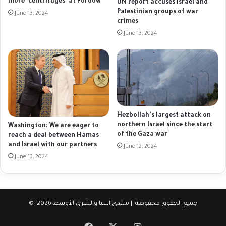
more 'centrifuges' at Fordow
UN report accuses Israel and
Palestinian groups of war
June 13, 2024
crimes
June 13, 2024
Hezbollah's largest attack on
northern Israel since the start
Washington: We are eager to
of the Gaza war
reach a deal between Hamas
and Israel with our partners
June 12, 2024
June 13, 2024
© جميع الحقوق محفوظة | منتدي آسيا والشرق الأوسط 2026