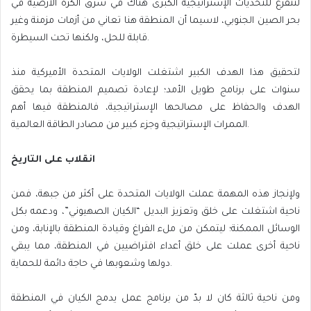
لتتفرغ للتحديات الإستراتيجية الكبرى هناك في شرق الكرة الأرضية في
بحر الصين الجنوبي، لاسيما أن المنطقة هنا تعاني من أزمات مزمنة وغير
قابلة للحل، ولكنها تحت السيطرة.
لتحقيق هذا الهدف الكبير اشتغلت الولايات المتحدة الأميركية منذ
سنوات على برنامج طويل الأمد؛ لإعادة تصميم المنطقة بما يحقق
الهدف والحفاظ على مصالحها الإستراتيجية، فالمنطقة فيها أهم
الممرات الإستراتيجية وجزء كبير من مصادر الطاقة العالمية.
انقلاب على التاريخ
ولإنجاز هذه المهمة عملت الولايات المتحدة على أكثر من جبهة، فمن
ناحية اشتغلت على خلق وتعزيز البديل “الكيان الصهيوني”، ودعمه بكل
الوسائل الممكنة؛ ليتمكن من ملء الفراغ وقيادة المنطقة بالإنابة، ومن
ناحية أخرى عملت على خلق أعداء افتراضيين في المنطقة، مما يبقي
دولها وشعوبها في حاجة دائمة للحماية.
ومن ناحية ثالثة كان لا بدّ من برنامج عمل يدمج الكيان في المنطقة