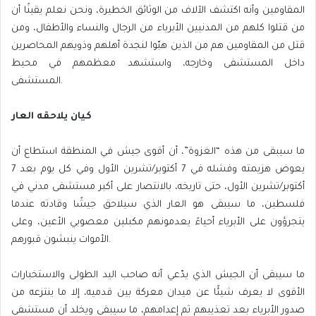
المقاومين وأنه اكتشف الآلاف من الوثائق الخطيرة، ونحن نعلم يقينًا أن
من قتلوا كلهم من المدنيين الأبرياء من الرجال والنساء والأطفال، ومن
قتل من المقاومين هم من الذين هبّوا لنجدة أهلهم وذويهم المحاصرين
داخل المستشفى وخارجه، واستشهد معظمهم في محيط
المستشفى.
كيان يلاحقه العار
ما سيبقى من هذه “الغزوة”، أن أقوى جيش في المنطقة استطاع أن
يعوض هزيمته وفشله في 7 أكتوبر/تشرين الأول وفي كل يوم بعد 7
أكتوبر/تشرين الأول، حتى تاريخه، بالانتصار على أكبر مستشفى مدني في
فلسطين، ما سيبقى هو العار الذي سيلاحق جيشًا وقادته عندما
يتجرؤون على الأبرياء أحياءً يعدمونهم مكبلين معصوبي الأعين، وعلى
الأموات ينبشون قبورهم.
ما سيبقى أن الجيش الذي يدّعي أنه صاحب اليد الطولى والاستخبارات
الأقوى لا يعرف شيئًا عن ميدان معركة بين قدميه، إلا ما ينتزعه من
صدور الأبرياء بعد تعذيبهم ثم إعدامهم، ما سيبقى ويخلد أن مستشفى