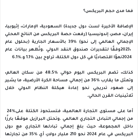
فما‭ ‬مدى‭ ‬حجم‭ ‬البريكس؟
‬2024‭ ‬نموًا‭ ‬اقتصاديًا‭ ‬في‭ ‬كل‭ ‬دول‭ ‬الكتلة،‭ ‬تراوح‭ ‬بين‭ ‬1‭.‬1‭%‬‭ ‬و6‭.‬1‭%.‬
‬ثلاثينيات‭ ‬القرن‭ ‬الحالي‭.‬
أما‭ ‬على‭ ‬مستوى‭ ‬التجارة‭ ‬العالمية،‭ ‬فتستحوذ‭ ‬الكتلة‭ ‬على‭ ‬24‭%