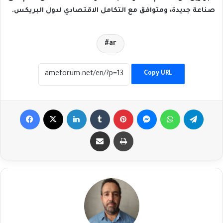
‬صناعة‭ ‬جديدة،‭ ‬ومتوافق‭ ‬مع‭ ‬التكامل‭ ‬الاقتصادي‭ ‬لدول‭ ‬البريكس‭.‬
ar
Copy URL
Facebook
X
LinkedIn
Tumblr
Pinterest
Messenger
WhatsApp
Telegr
Share via Email
Print