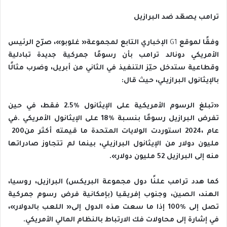
ترامب‭ ‬يصعّد‭ ‬ضد‭ ‬البرازيل
وفقًا‭ ‬لموقع‭ ‬
G1
‬بالإيثانول‭ ‬البرازيلي،‭ ‬حيث‭ ‬قال‭:‬
‬عام‭ ‬2024،‭ ‬استوردت‭ ‬الولايات‭ ‬المتحدة‭ ‬ما‭ ‬قيمته‭ ‬أكثر‭ ‬من‭ ‬200‭
‬منه‭ ‬إلى‭ ‬البرازيل‭ ‬52‭ ‬مليون‭ ‬دولار‭.‬‮»‬
‬في‭ ‬إشارة‭ ‬إلى‭ ‬محاولات‭ ‬فك‭ ‬الارتباط‭ ‬بالنظام‭ ‬المالي‭ ‬الأمريكي‭.‬