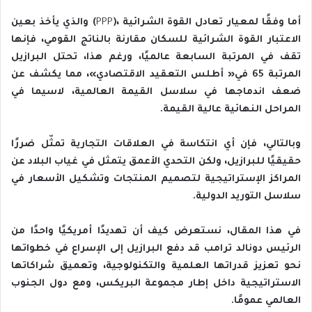
أما‭ ‬وفقًا‭ ‬لمعيار‭ ‬تعادل‭ ‬القوة‭ ‬الشرائية‭ (‬
PPP
‬المراحل‭ ‬النهائية‭ ‬عالية‭ ‬القيمة‭.‬
‬سلاسل‭ ‬التوريد‭ ‬الدولية‭.‬
‬العالمي‭ ‬عمومًا‭.‬