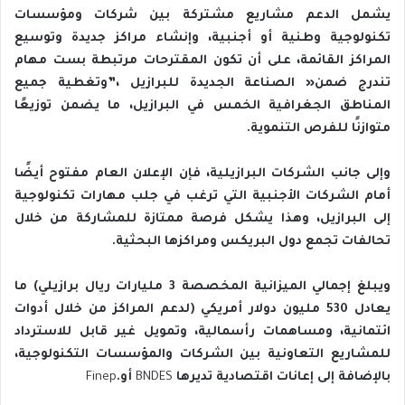
‬متوازنًا‭ ‬للفرص‭ ‬التنموية‭.‬
‬تحالفات‭ ‬تجمع‭ ‬دول‭ ‬البريكس‭ ‬ومراكزها‭ ‬البحثية‭.‬
‬بالإضافة‭ ‬إلى‭ ‬إعانات‭ ‬اقتصادية‭ ‬تديرها‭ ‬
‭ ‬أو
BNDES
‭.‬
Finep