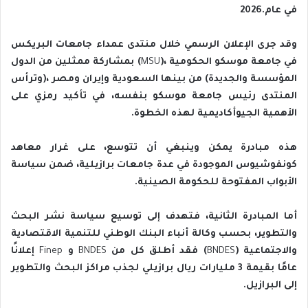
‬في‭ ‬عام‭ ‬2026‭.‬
‬في‭ ‬جامعة‭ ‬موسكو‭ ‬الحكومية‭ (‬
MSU
‬الأهمية‭ ‬الجيوأكاديمية‭ ‬لهذه‭ ‬الخطوة‭.‬
‬الأبواب‭ ‬المفتوحة‭ ‬للحكومة‭ ‬الصينية‭.‬
‬والاجتماعية‭ (‬
‭) ‬فقد‭ ‬أطلق‭ ‬كل‭ ‬من‭ ‬
BNDES
‭ ‬و‭ ‬
BNDES
Finep
‬إلى‭ ‬البرازيل‭.‬