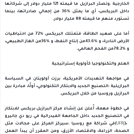
‬تستورد‭ ‬منهم‭ ‬ما‭ ‬قيمته‭ ‬88‭ ‬مليار‭ ‬دولار‭.‬
‬و78‭.‬2‭% ‬من‭ ‬الفحم‭ ‬العالمي‭.‬
العلم‭ ‬والتكنولوجيا‭ ‬كأولوية‭ ‬إستراتيجية
‬البرازيل‭ ‬وروسيا‭ ‬من‭ ‬خلال‭ ‬البريكس‭.‬
في‭ ‬خطوة‭ ‬مهمة،‭ ‬أُعلن‭ ‬عن‭ ‬إنشاء‭ ‬مركز‭ ‬البرازيل
-
(‬
UFRJ