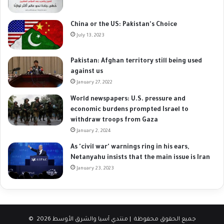
China or the US: Pakistan's Choice
July 13, 2023
Pakistan: Afghan territory still being used
against us
January 27, 2022
World newspapers: U.S. pressure and
economic burdens prompted Israel to
withdraw troops from Gaza
January 2, 2024
As 'civil war' warnings ring in his ears,
Netanyahu insists that the main issue is Iran
January 23, 2023
© جميع الحقوق محفوظة | منتدي آسيا والشرق الأوسط 2026