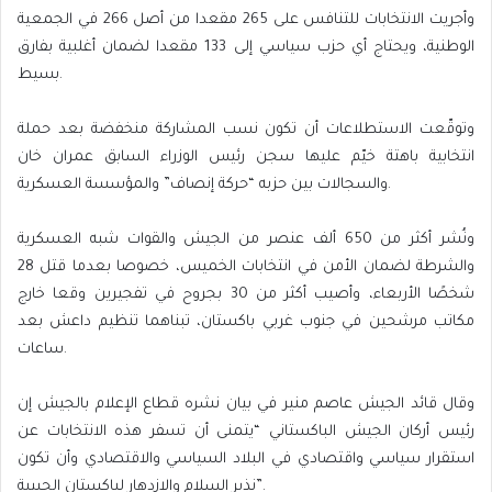
وأجريت الانتخابات للتنافس على 265 مقعدا من أصل 266 في الجمعية
الوطنية، ويحتاج أي حزب سياسي إلى 133 مقعدا لضمان أغلبية بفارق
بسيط.
وتوقّعت الاستطلاعات أن تكون نسب المشاركة منخفضة بعد حملة
انتخابية باهتة خيّم عليها سجن رئيس الوزراء السابق عمران خان
والسجالات بين حزبه “حركة إنصاف” والمؤسسة العسكرية.
ونُشر أكثر من 650 ألف عنصر من الجيش والقوات شبه العسكرية
والشرطة لضمان الأمن في انتخابات الخميس، خصوصا بعدما قتل 28
شخصًا الأربعاء، وأصيب أكثر من 30 بجروح في تفجيرين وقعا خارج
مكاتب مرشحين في جنوب غربي باكستان، تبناهما تنظيم داعش بعد
ساعات.
وقال قائد الجيش عاصم منير في بيان نشره قطاع الإعلام بالجيش إن
رئيس أركان الجيش الباكستاني “يتمنى أن تسفر هذه الانتخابات عن
استقرار سياسي واقتصادي في البلاد السياسي والاقتصادي وأن تكون
نذير السلام والازدهار لباكستان الحبيبة”.