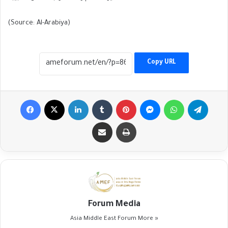
(Source: Al-Arabiya)
Copy URL
Facebook
X
LinkedIn
Tumblr
Pinterest
Messenger
WhatsApp
Telegr
Share via Email
Print
Forum Media
Asia Middle East Forum
More »