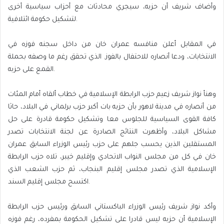
وأضاف شريف أن حزبه، سيجري محادثات مع أحزاب سياسية أخرى
لتشكيل حكومة ائتلافية.
في المقابل أعلن منافسه عمران خان من داخل سجنه فوزه في
الانتخابات، ودعا أنصاره للاحتفال بالفوز. الذي تحقق رغم ما وصفه بحملة
القمع على حزبه.
وهنأ نواز شريف زعيم حزب الرابطة الإسلامية في خطاب ألقاه أمام المئات
من أنصاره في مدينة لاهور بأن حزبه بات أكبر حزب برلماني في البلاد، حاثا
كافة القوى السياسية للجلوس معا وتشكيل حكومة قادرة على حل
مشاكل البلاد، وأظهرت النتائج الصادرة عن لجنة الانتخابات تصدر
المستقلين الذين يحسب جلهم على حزب رئيس الوزراء السابق عمران
خان في كل من مجلس النواب الاتحادي وإقليم خيبر، تلاه حزب الرابطة
الإسلامية الذي تصدر مجلس إقليم البنجاب، ثم حزب الشعب الذي
اكتسح مجلس إقليم السند.
وأكد نواز شريف رئيس الوزراء الباكستاني السابق ورئيس حزب الرابطة
الإسلامية أن حزبه ليس قادرا على تشكيل الحكومة بمفرده، رغم فوزه