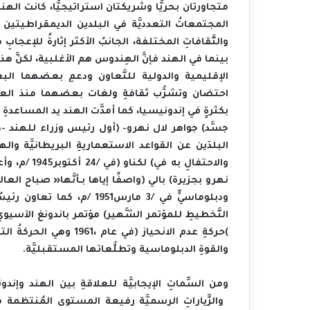
‬بكثرةٍ‭ ‬في‭ ‬إندونيسيا،‭ ‬كما‭ ‬أمدَّت‭ ‬الهند‭ ‬يد‭ ‬المساعدةِ‭ ‬والتضامن‭ ‬مع‭ ‬الشَّعبِ‭ ‬الإندونيسي‭ ‬قبل‭ ‬استقلاله‭.‬
‬والقوةِ‭ ‬الدبلوماسية‭ ‬وتطلُّعاتها‭ ‬المستقبليَّة‭.‬