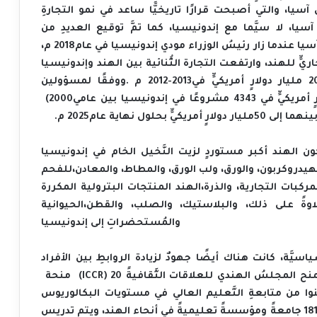
‬إندونيسيين،‭ ‬استثمرت‭ ‬الهند‭ ‬1140‭.‬88‭ ‬مليون‭ ‬دولارٍ‭ ‬أمريكيٍّ‭ ‬في‭ ‬4343‭ ‬مشروعًا‭ ‬في‭ ‬إندونيسيا‭ ‬بين‭ ‬عامي‭ (‬2000‭
وبالإضافةِ‭ ‬إلى‭ ‬كون‭ ‬الهند‭ ‬أكبر‭ ‬مستوردٍ‭ ‬لزيت‭ ‬النَّخيل‭ ‬الخام‭ ‬في‭ ‬إندونيسيا،‭ ‬فإنها‭ ‬تعد‭ ‬أيضًا‭ ‬مستوردًا‭ ‬مهمًّا‭
‬للفحم،‭ ‬والمعادن،‭ ‬والمطاط،‭ ‬ولب‭ ‬الورق،‭ ‬والورق،‭ ‬واحتياطيات‭ ‬الهيدروكربون،‭ ‬في‭ ‬المقابل،‭ ‬تستورد‭ ‬إندونيسيا‭ ‬من‭
‬الهند‭ ‬المنتجات‭ ‬البترولية‭ ‬المكررة،‭ ‬والذرة،‭ ‬والمركبات‭ ‬التجارية،‭ ‬ومعدَّات‭ ‬الاتصالات،‭ ‬والبذور‭ ‬الزيتية،‭ ‬والأعلاف‭
‬الحيوانية،‭ ‬والقطن،‭ ‬والصلب،‭ ‬والبلاستيك،‭ ‬وعلاوةً‭ ‬على‭ ‬ذلك،‭ ‬تصدر‭ ‬الهند‭ ‬مخزوناتٍ‭ ‬كبيرةً‭ ‬من‭ ‬الأدوية‭
‬والمُستحضراتِ‭ ‬إلى‭ ‬إندونيسيا
‭) ‬20‭ ‬منحة‭
ICCR
(‬