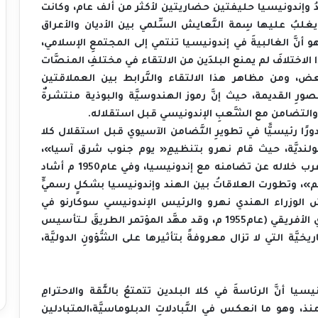
‬المتبادلين،‭ ‬وهو‭ ‬ما‭ ‬انعكس‭ ‬في‭ ‬التَّبادلاتِ‭ ‬الدبلوماسيَّة،‭ ‬والزِّياراتِ‭ ‬الرسميَّة‭ ‬رفيعة‭ ‬المستوى‭ ‬المُنتظمة‭ ‬منذ‭