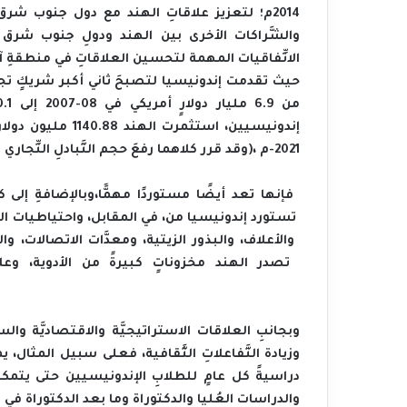
-‬2021م‭)‬،‭ ‬وقد‭ ‬قرر‭ ‬كلاهما‭ ‬رفعَ‭ ‬حجم‭ ‬التَّبادلِ‭ ‬التِّجاري‭ ‬بينهما‭ ‬إلى50‭ ‬مليار‭ ‬دولارٍ‭ ‬أمريكيٍّ‭ ‬بحلول‭ ‬نهاية‭ ‬عام‭ ‬2025م‭.‬
‬وزيادة‭ ‬التَّفاعلاتِ‭ ‬الثَّقافية،‭ ‬فعلى‭ ‬سبيل‭ ‬المثال،‭ ‬يمنح‭ ‬المجلسُ‭ ‬الهندي‭ ‬للعلاقات‭ ‬الثَّقافيةً‭