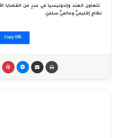
‬نظامٍ‭ ‬إقليميٍّ‭ ‬وعالميٍّ‭ ‬سلميّ‭. ‬
الاختراق الأمني الإسرائيلي لإيران
Copy URL
إيران والجنوب العالمي: بين المثاليات الثورية
والانخراط البراغماتي
Tumblr
Pinterest
Messenger
Share via Email
Print
العلاقـات الروسية الإيــــرانيـــــــة: شراكة لا تخلو
من مفارقــــات في ظل عالــم متعدد الأقطاب
إيران، طوفان الأقصى، وحرب الأيام الاثني عشر:
الاستراتيجية، التصعيد وتوازن القوى الإقليمي
السياسة الخارجية الإيرانية في مشهد
جيوسياسي متغيّر