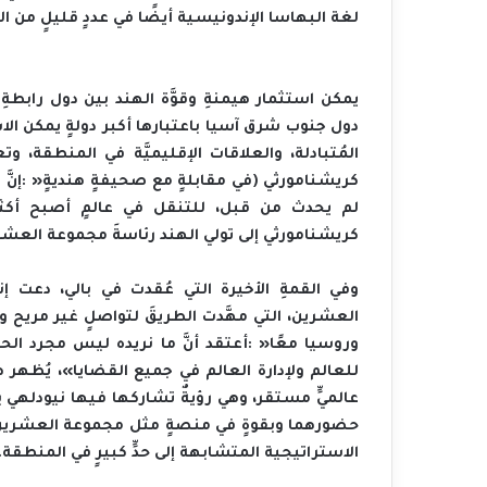
‬لغة‭ ‬البهاسا‭ ‬الإندونيسية‭ ‬أيضًا‭ ‬في‭ ‬عددٍ‭ ‬قليلٍ‭ ‬من‭ ‬الجامعاتِ‭ ‬في‭ ‬الهند،‭ ‬مثل‭ ‬أشهر‭ ‬جامعة‭ (‬جواهر‭ ‬لال‭ ‬نهرو‭).‬
‬كريشنامورثي‭ ‬إلى‭ ‬تولي‭ ‬الهند‭ ‬رئاسةَ‭ ‬مجموعة‭ ‬العشرين‭ ‬في‭ ‬ديسمبر‭/‬2023م،‭ ‬خلفًا‭ ‬لإندونيسيا‭.‬
‬الاستراتيجية‭ ‬المتشابهة‭ ‬إلى‭ ‬حدٍّ‭ ‬كبيرٍ‭ ‬في‭ ‬المنطقة‭.‬