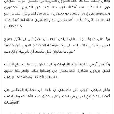
وخلال جلسة عقدتها لجنة الشؤون الخارجية في مجلس النواب الأمريكي
حول الانسحاب من أفغانستان، دعا نواب من الحزبين الجمهوري
والديموقراطي إدارة الرئيس جو بايدن إلى مزيد من الحزم في التعامل مع
إسلام أباد التي غالباً ما اتُّهمت على مدار العشرين سنة الماضية بدعم
حركة طالبان.
وردّاً على دعوة النواب، قال بلينكن “يجب أن نصرّ على أن تلتزم جميع
الدول، بما في ذلك باكستان، بما يتوقّعه المجتمع الدولي من حكومة
تقودها طالبان قبل منحها أيّ شرعية أو أيّ دعم”.
وأوضح أنّ في طليعة هذه الأولويات وفاء طالبان بوعدها السماح لأولئك
الذين يريدون مغادرة أفغانستان بأن يفعلوا ذلك، واحترامها حقوق
النساء والأقليّات ومكافحتها الإرهاب.
وقال بلينكن: “يجب على باكستان أن تنحاز إلى الغالبية العظمى من
أعضاء المجتمع الدولي في العمل على تحقيق هذه الأهداف وتلبية هذه
التوقّعات”.