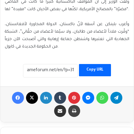
ولفت الوزير إلى أنّ المواقف الباكستانية كثيراً ما كانت في الماضي
“مضرّة” بالمصالح الأمريكية، لكنّها في بعض الأحيان كانت “مفيدة” لها.
وأعرب بلينكن عن أسفه لأنّ باكستان، الدولة المجاورة لأفغانستان،
“وفّرت ملاذاً لأعضاء من طالبان، ولا سيّما لأعضاء من حقّاني”، الشبكة
الجهادية التي تعتبرها واشنطن جماعة إرهابية والتي أصبحت الآن جزءاً
من الحكومة الجديدة في كابول.
Copy URL
Facebook
X
LinkedIn
Tumblr
Pinterest
Messenger
WhatsApp
Telegr
Share via Email
Print