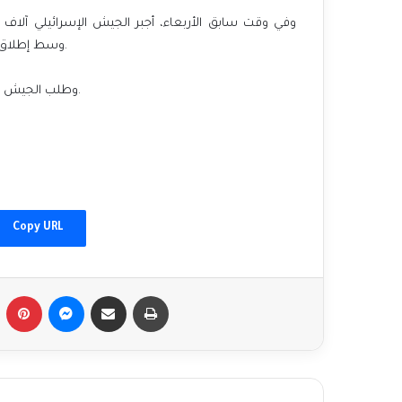
وفي وقت سابق الأربعاء، أجبر الجيش الإسرائيلي آلاف،
وسط إطلاق نار في ساحة المستشفى ومحيط المناطق التي يوجد فيها النازحون.
وطلب الجيش من النازحين المغادرة والتوجه إلى المناطق الشرقية لمدينة خانيونس.
The UN rejects the Houthis' "outrageous"
accusations.
Copy URL
Hamas accepts UN Security Council
resolution to stop the war in Gaza
Tumblr
Pinterest
Messenger
Share via Email
Print
3 new massacres and the occupation
announces the end of its operations in
central Gaza