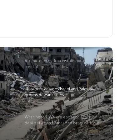
Away from Israel US discusses "unilateral"
deal with Hamas
The occupation commits 5 new
massacres and shells displaced people in
Rafah camps
Atomic energy: Iran installs more
'centrifuges' at Fordow
UN report accuses Israel and Palestinian
groups of war crimes
Washington: We are eager to reach a
deal between Hamas and Israel with our
partners