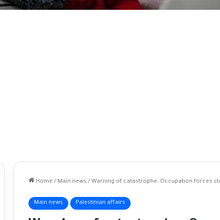
Home
/
Main news
/
Warning of catastrophe. Occupation forces sto
Main news
Palestinian affairs