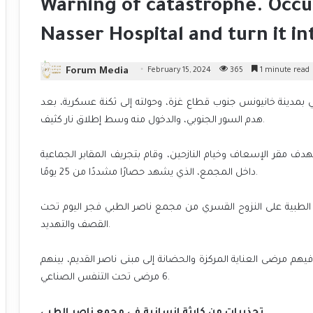
Warning of catastrophe. Occu
Nasser Hospital and turn it in
Forum Media
February 15, 2024
365
1 minute read
بمدينة خانيونس جنوب قطاع غزة، وحولته إلى ثكنة عسكرية، بعد
هدم السور الجنوبي، والدخول منه وسط إطلاق نار كثيف.
ستهدف مقر الإسعاف وخيام النازحين، وقام بتجريف المقابر الجماعية
داخل المجمع، الذي يشهد حصارًا مشددًا من 25 يومًا.
قم الطبية على النزوح القسري من مجمع ناصر الطبي فجر اليوم تحت
القصف والتهديد.
هم مرضى العناية المركزة والحضانة إلى مبنى ناصر القديم، بينهم
6 مرضى تحت التنفس الصناعي.
تحذيرات من كارثة إنسانية في مجمع ناصر الطبي