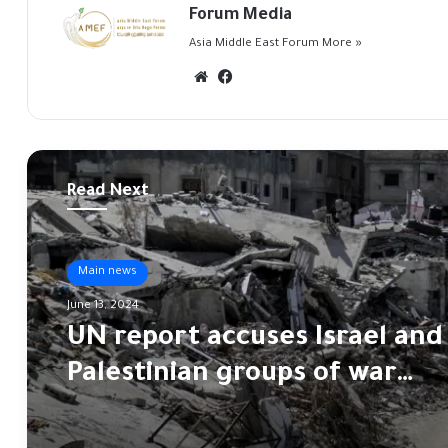
Forum Media
Asia Middle East Forum
More »
Website
Facebook
Read Next
Main news
June 13, 2024
UN report accuses Israel and
Palestinian groups of war
crimes