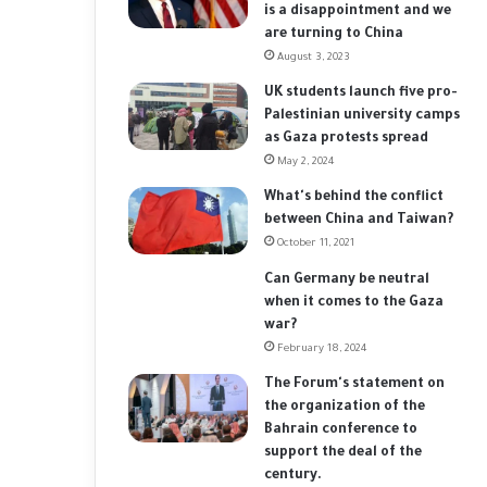
is a disappointment and we
are turning to China
August 3, 2023
UK students launch five pro-
Palestinian university camps
as Gaza protests spread
May 2, 2024
What's behind the conflict
between China and Taiwan?
October 11, 2021
Can Germany be neutral
when it comes to the Gaza
war?
February 18, 2024
The Forum's statement on
the organization of the
Bahrain conference to
support the deal of the
century.