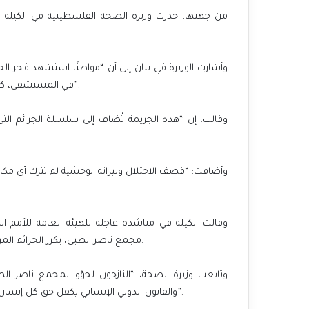
من جهتها، حذرت وزيرة الصحة الفلسطينية مي الكيلة ا
وأشارت الوزيرة في بيان إلى أن “مواطنًا استشهد فجر
في المستشفى، كما اقتحمت قوات الاحتلال ساحة المجمع وأطلقت النار على أقسامه”.
وقالت: إن “هذه الجريمة تُضاف إلى سلسلة الجرائم التي ا
وقالت الكيلة في مناشدة عاجلة للهيئة العامة للأمم ا
مجمع ناصر الطبي، يكرر الجرائم المروعة التي حدثت في مشافي قطاع غزة، وبينها مجمع الشفاء الطبي.
وتابعت وزيرة الصحة، “النازحون لجؤوا لمجمع ناصر ال،
والقانون الدولي الإنساني يكفل حق كل إنسان مستأمن في المؤسسات المدنية المحمية بموجب اتفاقيات جينيف”.