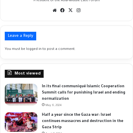
President of the Asia-Middle East Forum
Website
Facebook
X
Instagram
Leave a Reply
You must be
logged in
to post a comment.
Most viewed
In its final communiqué Islamic Cooperation
Summit calls for punishing Israel and ending
normalization
May 6, 2024
Half a year since the Gaza war: Israel
continues massacres and destruction in the
Gaza Strip