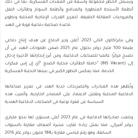
ويشمل الحظر مجموعة واسعة من المعدات العسكرية، بما في ذلك
أنظمة الأسلحة المتطورة والمدافع وأنظمة السونار وطائرات النقل
والمروحيات المقاتلة الخفيفة، لتعزيز القدرات الإنتاجية المحلية وتطوير
قاعدة صناعية دفاعية قوية في الهند.
وفي يناير/كانون الثاني 2023، أعلن وزير الدفاع عن هدف إنتاج دفاعي
بقيمة 100 مليار دولار بحلول عام 2025 ضمن طموحات الهند في أن
تصبح مركزًا عالميا للصناعات الدفاعية، ومن أبرز إنجازاتها الأخيرة إدخال
حاملة الطائرات محلية الصنع “آي إن إس فيكرات” (INS Vikrant) إلى
الخدمة، مما يعكس التطور الكبير في بنيتها التحتية العسكرية.
وتُظهر هذه المبادرات والتصريحات جدية الهند في تعزيز صناعاتها
الدفاعية المحلية وتقليل الاعتماد على المصادر الخارجية، وأثمرت هذه
السياسة عن قفزة نوعية في الصناعات الدفاعية الهندية.
وبلغت صادراتها الدفاعية في عام 2023 أعلى مستوى لها بنحو ملياري
دولار أميركي، مما يمثل زيادة تقارب عشرة أضعاف مقارنة بالسنوات
السابقة، وهو رقم قياسي مقارنة بـ184 مليون دولار عام 2016.