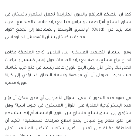
كما أن التضخم المرتفع والديون المتزايدة تجعل استمرار باكستان في
سباق التسلح أمرًا صعبا، ويترافق هذا مع تزايد علاقات الهند مع الغرب
والشرق الأوسط وانضمامها إلى تجمع “كواد” (Quad)، مما يزيد من
مخاوف باكستان بشأن التهميش الدبلوماسي.
ومع استمرار التصعيد العسكري بين البلدين، تواجه المنطقة مخاطر
اندلاع نزاع مسلح، خاصة مع تزايد الخلافات حول إقليم كشمير والنزاعات
الحدودية، وحتى الآن يبقى الردع النووي عاملا رئيسيا في منع حرب شاملة،
حيث يدرك الطرفان أن أي مواجهة واسعة النطاق قد تؤدي إلى كارثة
نووية مدمرة.
في ضوء هذه التطورات، يبقى السؤال الأهم: إلى أي مدى يمكن أن تؤثر
هذه الإستراتيجية الهندية على التوازن العسكري في جنوب آسيا؟ وهل
ستؤدي إلى سباق تسلح متسارع بين القوى الإقليمية، أم إنها ستسهم
في خلق نظام ردع متبادل يمنع اندلاع صراعات مستقبلية؟ الأكيد أن
المنطقة مقبلة على تغييرات كبرى ستعيد تشكيل المشهد الأمني