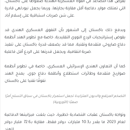
يفرض هذا التصاعد في القوة العسكرية الهندية ضغوطًا على باكستان،
التي تمتلك موارد دفاعية أقل مقارنة بجارتها، وربما يجعل نيودلهي قادرة
على شن ضربات استباقية على إسلام آباد.
ويدفع ذلك باكستان إلى الشعور بأن التفوق العسكري الهندي قد
يقوض إستراتيجيات الردع النووي التقليدية، خاصة مع تطوير الهند أنظمة
دفاع صاروخي متقدمة وتقنية، مما قد يضعف قدرة باكستان على تنفيذ
ضربة انتقامية، ويجعل قدرتها على الردع أقل فاعلية.
كما أن التعاون الهندي الإسرائيلي العسكري، خاصة في تطوير أنظمة
صواريخ متقدمة وطائرات استطلاع وأنظمة دفاع جوي، يمنح الهند
تفوقًا تقنيا على باكستان.
التضخم المرتفع والديون المتزايدة تجعل استمرار باكستان في سباق التسلح أمرًا
صعبًا (الأوروبية)
وتواجه باكستان عقبات اقتصادية خطيرة، حيث بلغت ميزانيتها الدفاعية
لعام 2023 ما يقدر بـ10.3 مليارات دولار فقط، مقارنة بـ72.6 مليار دولار
للهند.