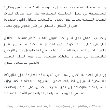
وتقوم هذه العقيدة -بحسب مقال نشرته مجلة “جينز ديفنس ويكلي”
المتخصصة في مجال التحليلات العسكرية- على مبدأ تحريك القوات
الهندية التقليدية بسرعة عبر الحدود الباكستانية لاحتلال أراضٍ محدودة
قبل أن تتمكن باكستان من شن هجوم نووي مضاد.
وبحسب المقال الذي نشر تحت عنوان “الهند تُظهر عقيدة الانطلاق
البارد في مناورات عسكرية”، فإن هذه الإستراتيجية تستند إلى تعزيز
جاهزية الفرق العسكرية الهندية، مما يسمح لها بالتوغل داخل الأراضي
الباكستانية في غضون ساعات، معتمدة على قوة النيران الدقيقة
والدعم اللوجستي الفوري.
ورغم أن الهند لم تعلن رسميًا عن تنفيذ هذه العقيدة، فإن مناوراتها
العسكرية تشير إلى تطبيقها ضمن سيناريوهات محتملة، كما ركزت
الإستراتيجية -بالإضافة إلى تعزيز قدرات الجيش- على تطوير إمكانيات
الهند في الحروب السيبرانية والمراقبة عبر الأقمار الصناعية.
عقيدة “الضربة الباردة”هي إستراتيجية عسكرية تهدف لتنفيذ هجمات سريعة