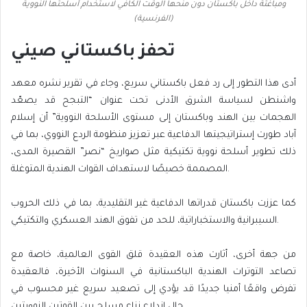
ومباغتة داخل باكستان دون منحها الوقت الكافي لاستخدام أسلحتها النووية
(الفرنسية)
تحفز باكستاني صيني
أدى هذا التطور إلى رد فعل باكستاني سريع، وجاء في تقرير نشره معهد
واشنطن لسياسة الشرق الأدنى تحت عنوان “التبجح قد يصعّد
الهجمات بين الهند وباكستان إلى مستوى الأسلحة النووية” أن إسلام
آباد طورت إستراتيجيتها الدفاعية عبر تعزيز منظومة الردع النووي، بما في
ذلك تطوير أسلحة نووية تكتيكية مثل صواريخ “نصر” القصيرة المدى،
المصممة خصيصًا لاستهداف القوات الهندية المتوغلة.
كما عززت باكستان قدراتها الدفاعية غير التقليدية، بما في ذلك الحروب
السيبرانية والاستخباراتية، للحد من تفوق الهند العسكري والتكتيكي.
من جهة أخرى، أثارت هذه العقيدة قلق القوى العالمية، خاصة مع
تصاعد التوترات الهندية الباكستانية في السنوات الأخيرة، فالعقيدة
تفرض واقعًا أمنيا جديدًا قد يؤدي إلى تصعيد سريع غير محسوب في
حال اندلاع نزاع مسلح بين القوتين النوويتين.