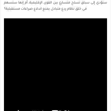
ستؤدي إلى سباق تسلح متسارع بين القوى الإقليمية، أم إنها ستسهم
في خلق نظام ردع متبادل يمنع اندلاع صراعات مستقبلية؟