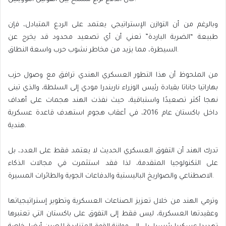
وبالرغم من أن التوازن الإستراتيجي يعتمد على الردع المتبادل، فإن
طبيعة “الضربة الباردة” تعني أن أي تصعيد محدود قد يخرج عن
السيطرة، مما يزيد من مخاطر نشوب حرب واسعة النطاق.
من الملحوظ أن هذا التطور العسكري الهندي ترافق مع وصول حزب
بهاراتيا جاناتا بقيادة رئيس الوزراء ناريندرا مودي إلى السلطة، والذي تبنى
نهجا أكثر تصعيدًا واستباقية، حيث نفذت الهند هجمات على أهداف
داخل باكستان عام 2016، في أعقاب هجوم استهدف قاعدة عسكرية
هندية.
تدرك الهند أن التفوق العسكري الحديث لا يعتمد فقط على العدد، بل
على التكنولوجيا المتقدمة، لذا فقد استثمرت في مجالات الذكاء
الاصطناعي والصواريخ الباليستية والدفاعات الجوية والطائرات المسيرة.
وترمي الهند من خلال تعزيز الصناعات العسكرية وتطوير إستراتيجياتها
وعقيدتها العسكرية، ليس فقط إلى التفوق على باكستان التي تعتبرها