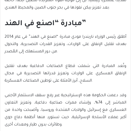
تهديدا عسكريا رئيسيا، بل إلى موازنة القوة المتزايدة للصين أيضا، خاصة
بعد تعزيز بيكن نفوذها في بحر جنوب الصين والمحيط الهندي.
مبادرة “اصنع في الهند”
أطلق رئيس الوزراء ناريندرا مودي مبادرة “اصنع في الهند” في عام 2014
بهدف تقليل الإنفاق على الواردات، وتعزيز القدرات التصديرية، والتحول
من دور المستهلك إلى المُصدر.
وتُعد المبادرة التي شملت قطاع الصناعات الدفاعية بهدف تقليل
الإنفاق العسكري على الواردات وتعزيز قدراتها التصديرية في مجال
السلاح، أبرز الأمثلة على توطين الصناعات العسكرية.
وقد دعمت الحكومة هذه الإستراتيجية عبر رفع سقف الاستثمار الأجنبي
المباشر إلى 74%، وإنشاء ممرات صناعية دفاعية، وتعزيز التعاون
العسكري مع إسرائيل والولايات المتحدة وروسيا، وأصبحت واحدة من
أكبر عملاء الأسلحة الإسرائيلية، حيث تستورد منها أنظمة دفاع جوي
وطائرات بدون طيار ومعدات أخرى.