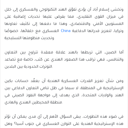
وتخشى إسلام آباد أن يؤدي تفوّق الهند التكنولوجي والعسكري إلى خلل
في ميزان القوى التقليدي، مما يفرض عليها تحديات إضافية على
المستويين الأمني والاقتصادي، وهذا ما دفعها إلى تكثيف تعاونها
وتركيا، لتعزيز قدراتها الدفاعية
China
العسكري مع حلفائها، خصوصًا
وتحديث منظومتها التسليحية.
أما الصين، التي تربطها بالهند علاقة معقدة تتراوح بين التعاون
والتنافس، فهي تراقب هذا الصعود الهندي عن كثب، خاصة مع تصاعد
التوترات الحدودية بين البلدين.
ومن شأن تعزيز القدرات العسكرية الهندية أن يعقّد حسابات بكين
الإستراتيجية في المنطقة، لا سيما في ظل تنامي التعاون الدفاعي بين
الهند والولايات المتحدة، الذي يهدف إلى مواجهة النفوذ الصيني في
منطقة المحيطين الهندي والهادي.
في ضوء هذه التطورات، يبقى السؤال الأهم إلى أي مدى يمكن أن تؤثر
هذه الإستراتيجية الهندية على التوازن العسكري في جنوب آسيا؟ وهل