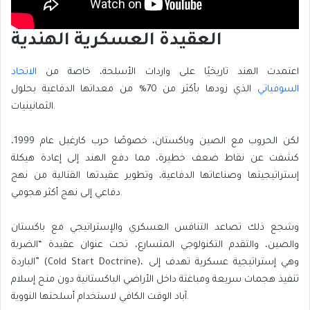
العقيدة العسكرية الهندية
اعتمدت الهند تاريخيًا على واردات الأسلحة، خاصة من
الاتحاد
السوفياتي
الذي زودها بأكثر من 70% من معداتها الدفاعية بحلول
الثمانينيات.
لكن الحروب مع الصين وباكستان، خصوصًا حرب كارغيل عام 1999،
كشفت عن نقاط ضعف خطيرة، مما دفع الهند إلى إعادة هيكلة
إستراتيجيتها وصناعاتها الدفاعية، وتطوير عقيدتها القتالية من نهج
دفاعي إلى نهج أكثر هجومي.
وشجع ذلك تصاعد التنافس العسكري والإستراتيجي مع باكستان
والصين، والتقدم التكنولوجي المتسارع، تحت عنوان عقيدة “الضربة
الباردة” (Cold Start Doctrine)، وهي إستراتيجية عسكرية تهدف إلى
تنفيذ هجمات سريعة ومباغتة داخل الأراضي الباكستانية دون منح إسلام
آباد الوقت الكافي لاستخدام أسلحتها النووية.