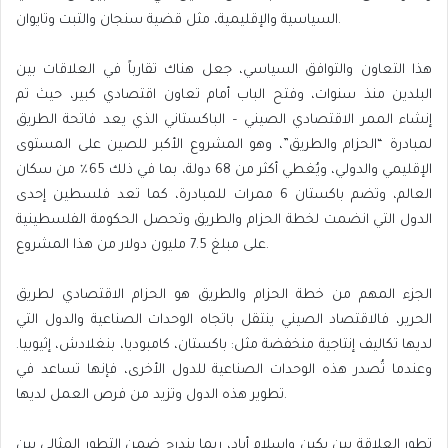
السياسية والإقليمية، مثل قضية سنجان والتبت وتايوان.
هذا التعاون والتوافق السياسي، جعل هناك تقارباً في العلاقات بين
البلدين منذ سنوات، وفتح الباب أمام تعاون اقتصادي كبير، حيث تم
إنشاء الممر الاقتصادي الصيني – الباكستاني الذي يعد فاتحة الطريق
لمبادرة “الحزام والطريق”، وهو المشروع الأكبر للصين على المستوى
الإقليمي والدولي، ويُغطي أكثر من 68 دولة، بما في ذلك 65٪ من سكان
العالم، وتضم باكستان 6 ممرات للمبادرة، كما تعد فلسطين إحدى
الدول التي انضمت لخطة الحزام والطريق وتحصل الحكومة الفلسطينية
على مبلغ 7.5 مليون دولار من هذا المشروع.
الجزء المهم من خطة الحزام والطريق هو الحزام الاقتصادي لطريق
الحرير، فالاقتصاد الصيني ينتقل باتجاه الوحدات الصناعية والدول التي
لديها تكاليف إنتاجية منخفضة مثل: باكستان، كامبوديا، بنغلادش، إثيوبيا.
وعندما تُصدر هذه الوحدات الصناعية للدول الأخرى، فإنها تساعد في
تطوير هذه الدول وتزيد من فرص العمل لديها.
تطور العلاقة بين بكين واسلام أباد، ربما يندرج ضمن التطور المثالي بين