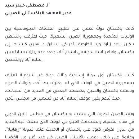
أ
. مصطفى حيدر سيد
مدير المعهد الباكستاني الصيني
كانت باكستان دولةً تعمل على تطبيع العلاقات الدبلوماسية بين
الولايات المتحدة وجمهورية الصين الشعبية، حيث اعترفت واشنطن
ببكين، بعد زيارة وزير الخارجية الأمريكي السابق د. هنري كيسنجر إلى
باكستان، ولقاء رئاسة الدولة في اسلام أباد، وبعد عدة زيارات متبادلة بين
إسلام أباد وواشنطن.
كانت باكستان أول دولة إسلامية وثالث دولة غير شيوعية تعترف
بجمهورية الصين في الوقت الذي لم يعترف بها أحد، وتوالت الأعوام
ودعمت باكستان والصين بعضهما البعض في العديد من المجالات،
حيث تدعم بكين موقف إسلام أباد من كشمير، في مجلس الأمن.
وتعد الصين الصوت التي تتحدث به باكستان في مجلس الأمن الدولي
في هذه القضية، واستخدمت الفيتو في الوقت الذي سعت فيه العديد
من الدول لفرض قيود على باكستان أو الحديث عنها كدولة “إرهابية”،
وعلاوة على ذلك، دعمت باكستان الصين في عدد كبير من القضايا