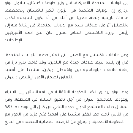
إلى الولايات المتحدة الأميركية، قال وزير خارجية باكستان، بيلاوال بوتو
زرداري إن الولايات المتحدة هي الزبون الأكبر لباكستان وتجمعهما
علاقات تاريخية وثيقة، معربا عن أمله في ألا يكون لسياسة الكذب
والتضليل أثر على علاقات بلاده مع الولايات المتحدة، في إشارة منه إلى
رئيس الوزراء الباكستاني السابق عمران خان الذي اتهم الأميركيين
بالإطاحة به.
وعن علاقات باكستان مع الصين التي تعتبر خصما للولايات المتحدة،
قال إن بلاده لديها علاقات جيدة مع البلدين، وقد قامت بدور بارز في
إقامة علاقات دبلوماسية بين واشنطن وبكين، مشددا على أهمية
التعاون لضمان الأمن الإقليمي والدولي.
ودعا بوتو زرداري أيضا الحكومة الانتقالية في أفغانستان إلى الالتزام
بوعودها للمجتمع الدولي من أجل تحقيق السلام في المنطقة. وفي
المقابل طالب المجتمع الدولي بعدم التخلي عن كابل التي يوجد بها 97%
من الناس تحت خط الفقر، مشددا على أهمية فتح مزيد من الحوار مع
الحكومة الأفغانية، والإفراج عن الأرصدة الأفغانية المجمدة في الخارج.