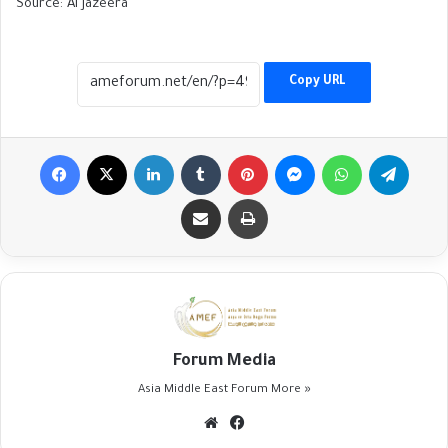
Source: Al Jazeera
Copy URL
Facebook
X
LinkedIn
Tumblr
Pinterest
Messenger
WhatsApp
Telegr
Share via Email
Print
Forum Media
Asia Middle East Forum
More »
Website
Facebook