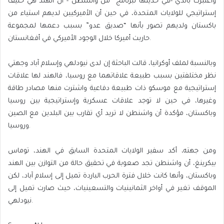
واعتبرت باندي -في حديثها لبرنامج “من واشنطن”- أن الهند هي حليف
إستراتيجي للولايات المتحدة، في حين أن الأميركيين لديهم استياء من
باكستان ولديهم تصور بأنها “صديق عدو” بسبب دعمها لمجموعة
حاربت أميركا خلال الوجود الأميركي في أفغانستان.
وبالنسبة لملف أوكرانيا، قالت الباحثة إن لدى نيودلهي وإسلام آباد وجهتي
نظر مختلفتين بسبب طبيعة علاقاتهما مع روسيا، فالهند لها علاقات
إستراتيجية مع موسكو ذات طبيعة دفاعية واشترت منها مصادر طاقة
وغيرها، في حين لا توجد علاقات عسكرية وإستراتيجية بين روسيا
وباكستان، مؤكدة أن واشنطن لا تريد أي تقارب بين البلدين مع الصين
وروسيا.
ومن جهته، أكد سفير الولايات المتحدة السابق في الهند، توماس
بيكرينغ، أن واشنطن تجد صعوبة في تحقيق حالة من التوازن بين الهند
وباكستان، وأنها كانت خلال فترة الحرب الباردة تميل إلى إسلام آباد، لكن
الموقف تغير في أواخر الثمانينيات والتسعينيات، حيث صارت تميل إلى
نيودلهي.