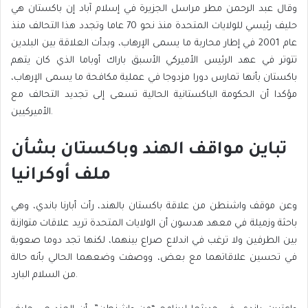
وقال عبد الرحمن مطر مراسل الجزيرة في إسلام آباد إن باكستان هي
حليف رئيسي للولايات المتحدة منذ نحو 70 عاما وتجدد هذا التحالف منذ
عام 2001 في إطار محاربة ما يسمى الإرهاب، وبدأت العلاقة بين البلدين
تتوتر في عهد الرئيس الأميركي الأسبق باراك أوباما الذي كان يتهم
باكستان بأنها تمارس دورا مزدوجا في عملية مكافحة ما يسمى الإرهاب،
مؤكدا أن الحكومة الباكستانية الحالية تسعى إلى تجديد التحالف مع
الأميركيين.
تباين مواقف الهند وباكستان بشأن
ملف أوكرانيا
وعن موقف واشنطن من علاقة باكستان بالهند، رأت أبارنا باندي، وهي
باحثة وزميلة في معهد هدسون أن الولايات المتحدة تريد علاقات متوازنة
بين الطرفين ولا ترغب في اندلاع صراع بينهما، لكنها تجد دوما صعوبة
في تحسين علاقاتهما مع بعض، ووصفت وضعهما الحالي بأنه حالة
من السلام البارد.