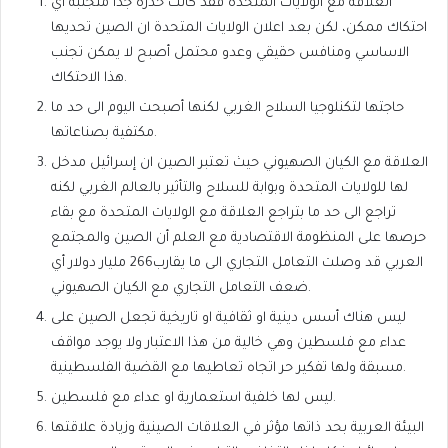
العلاقة مع الولايات المتحدة فقد كانت حذرة جدا متجنبه اي
احتكاك ممكن، لكن بعد اعلان الولايات المتحدة ان الصين تحديها
الاساسي ومنافس حقيقي وعدو محتمل أصبح لا يمكن تجنب
هذا الاحتكاك.
حاجتها لتكنلوجيا السلاح الغربي لكنها أصبحت اليوم الى حد ما
مكتفية بصناعاتها.
العلاقة مع الكيان الصهيوني حيث تعتبر الصين ان إسرائيل مدخل
لها للولايات المتحدة وبوابة للسلاح والتأثير بالعالم الغربي لكنه
تراجع الى حد ما بتراجع العلاقة مع الولايات المتحدة مع بقاء
حرصها على المنظومة الاقتصادية مع العلم أن الصين والمجتمع
العربي قد وصلت التعامل التجاري الى ما يقارب266 مليار دولار أي
ضعف التعامل التجاري مع الكيان الصهيوني.
ليس هناك أسس دينية او ثقافية او تاريخية تجعل الصين على
عداء مع فلسطين وهي خالية من هذا الاعتبار ولا يوجد مواقف
مسبقة ولها تفكير حر اتجاه تعاطيها مع القضية الفلسطينية.
ليس لها خلفية استعمارية او عداء مع فلسطين.
البيئة العربية بحد ذاتها مؤثر في العلاقات الصينية وزيادة علاقتها