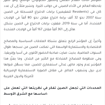
المؤشر الثالث التقدم العلمي والتطور التكنولوجي الواسع، وهو تطور
يلاحظه العالم في الأداء الصيني في جوانب كثيرة. ونشير مثلاً إلى أن عدد
براءات الاختراع المسجلة في الصين (للمقيمين Residents) كان في
سنة 2007 نحو 32 ألف براءة اختراع مقابل نحو 80 ألفاً في الولايات
المتحدة، أما في سنة 2019، فقفزت براءات الاختراع في الصين بشكل
هائل إلى 361 ألفاً مقابل 167 ألفاً في الولايات المتحدة.
وأخيراً، إن المؤشر الرابع يتعلق بشبكة العلاقات السياسية والمصالح
الاقتصادية والاستثمارية الواسعة التي تمكنت الصين من نسجها طوال
السنوات الماضية، بحيث صارت صاحبة الحضور الأقوى في آسيا وإفريقيا،
وفي منظومة المصالح المتبادلة مع الكثير من البلدان. وما يعزّز هذا
المؤشر عدم وجود ماضٍ عدائي استعماري للصين، مما يسهّل قبولها
لدى دول وشعوب العالم، في مقابل الصورة الاستعمارية الإمبريالية
لأمريكا والدول الغربية.
المحددات التي تجعل الصين تفكر في نظريتها التي تعمل على
اساسها مع الشرق الأوسط: