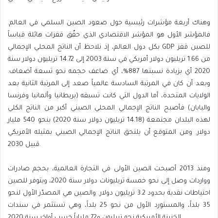
وهناك أربعة مؤشرات رئيسية حول صعود الصين السلمي في العالم.
فالمؤشر الأول هو المؤشر الاقتصادي الذي حقّق قفزات هائلة قياساً
بكل دول العالم، إذ نلاحظ أن الناتج المحلي الإجمالي GDP للصين قفز
من 1.66 تريليون دولار أمريكي في سنة 2003 إلى 14.72 تريليون دولار سنة
2020 أي بزيادة نسبتها 887%، أي ضاعف حجمه نحو تسعة أضعاف.
وبعد أن كان في المرتبة السادسة عالمياً صعد إلى المرتبة الثانية بعد
الولايات المتحدة، أما الدول التي كانت تسبقه (بريطانيا وألمانيا وفرنسا
واليابان) فأصبح الناتج الإجمالي المحلي الصيني أكبر من الناتج الكلي
لهذه البلدان مجتمعة (14.18 تريليون دولار سنة 2020) بنحو 540 مليار
دولار. ومن المتوقع أن يلتحق الناتج الإجمالي الصيني بمثيله الأمريكي
قبيل 2030.
ومنذ 2013 أصبحت الصين الأولى في التجارة العالمية، بحجم صادرات
وواردات وصل إلى نحو خمسة تريليونات دولار سنة 2020، ويتوفر للصين
احتياطات نقدية بحدود 3.2 تريليون دولار. والصين هي المصدّر الأول لنحو
35 بلداً، والمستورد الأول من نحو 25 بلداً، وهي تستثمر في سندات
الخزينة الأمريكية نحو تريليون و72 ملياراً حسب أواخر سنة 2020.