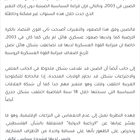
الصين في 2003، وبالتالي فإن قراءة السياسية الصينية دون إدراك التغير
الذي حدث خلال هذه السنوات غير ممكنة وخاطئة.
فالصين وفق هذا الصعود والتغيرات أصبحت ثاني اقوى اقتصاد بالكرة
الارضية كما ولديها صعود عسكري هائل لم يكن كما كان في 2003،
خاصة ان ميزانية القوة العسكرية لديها قد تضاعفت بشكل هائل تصل
لأربع اضعاف ميزانية القوة العسكرية الروسية.
إلى جانب أيضاَ أن الصين قد تقدمت بشكل ملحوظ في الجانب العلمي
والاختراعات بشكل قد تجاوز الولايات المتحدة، إذا فالحاجة للتكنلوجيا
الغربية اختلفت وقلت وهو متغير مهم جدا كما أن شبكة العلاقات
السياسية التي نسجتها خلال 18 سنة الماضية اختلفت بشكل جذري
أيضاً.
فهذه النظرية تميل إلى عدم الانغماس في النزاعات الإقليمية، وهو ما
يفسّر غيابها عن “الرباعية الدولية” المتعلقة بالشأن الفلسطيني.
وتحرص على الظهور بأنها على مسافة واحدة من الأطراف المتنازعة،
وليس لديها مشروع سياسي عالمي.