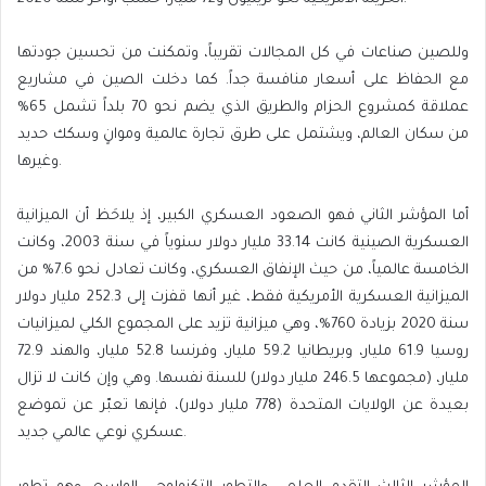
وللصين صناعات في كل المجالات تقريباً، وتمكنت من تحسين جودتها
مع الحفاظ على أسعار منافسة جداً. كما دخلت الصين في مشاريع
عملاقة كمشروع الحزام والطريق الذي يضم نحو 70 بلداً تشمل 65%
من سكان العالم، ويشتمل على طرق تجارة عالمية وموانٍ وسكك حديد
وغيرها.
أما المؤشر الثاني فهو الصعود العسكري الكبير، إذ يلاحَظ أن الميزانية
العسكرية الصينية كانت 33.14 مليار دولار سنوياً في سنة 2003، وكانت
الخامسة عالمياً، من حيث الإنفاق العسكري، وكانت تعادل نحو 7.6% من
الميزانية العسكرية الأمريكية فقط، غير أنها قفزت إلى 252.3 مليار دولار
سنة 2020 بزيادة 760%، وهي ميزانية تزيد على المجموع الكلي لميزانيات
روسيا 61.9 مليار، وبريطانيا 59.2 مليار، وفرنسا 52.8 مليار، والهند 72.9
مليار، (مجموعها 246.5 مليار دولار) للسنة نفسها. وهي وإن كانت لا تزال
بعيدة عن الولايات المتحدة (778 مليار دولار)، فإنها تعبّر عن تموضع
عسكري نوعي عالمي جديد.