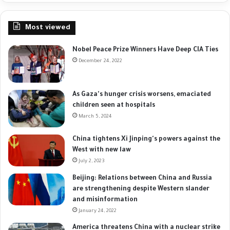
Most viewed
Nobel Peace Prize Winners Have Deep CIA Ties
December 24, 2022
As Gaza's hunger crisis worsens, emaciated
children seen at hospitals
March 5, 2024
China tightens Xi Jinping's powers against the
West with new law
July 2, 2023
Beijing: Relations between China and Russia
are strengthening despite Western slander
and misinformation
January 24, 2022
America threatens China with a nuclear strike