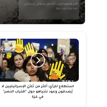
أكبر هجوم لحزب الله على شمالي إسرائيل
منذ بدء حرب غزة
مصرع 49 شخصاً وإصابة العشرات إثر حريق
بسكن عمالي في الكويت والسفير الهندي
يتفقد المصابين
استطلاع
للرأي:
الأمم المتحدة ترفض اتهامات الحوثيين
أكثر
“المشينة”.
من
ثلثيْ
الإسرائيليين
حماس تعلن قبولها قرار مجلس الأمن
لا
لوقف الحرب في غزة
يُصدقون
وعود
نتنياهو
استطلاع للرأي: أكثر من ثلثيْ الإسرائيليين لا
3 مجازر جديدة والاحتلال يعلن انتهاء عملياته
حول
يُصدقون وعود نتنياهو حول "اقتراب النصر"
وسط غزة
"اقتراب
في غزة
النصر"
في