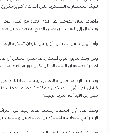
لهيئة الاستخبارات العسكرية خلال أحداث 7 أكتوبر/تشرين الأول”.
وأضاف البيان “بموجب القرار الذي اتخذه مع رئيس الأركان 
وسيُحال إلى التقاعد من جيش الدفاع، بمجرد تعيين خلف 
وأفاد بيان جيش الاحتلال بأن رئيس الأركان “شكر هاليفا على خدمته الممتدة إلى 38 عام
أكتوبر” مضيفة أن الاستقالة “لن تكون فورية، لكنها متوقع
وبحسب الإذاعة، يقول هاليفا في رسالته مخاطبا هاليفي
قيادتي لم ترقَ إلى مستوى مهمّتها” مضيفا “حملت ذلك 
معي إلى الأبد آلام الحرب الرهيبة”.
وتعدّ هذه أول استقالة رسمية لقائد رفيع في إسرائي
الإسرائيلي بمحاسبة المسؤولين العسكريين والسياسيي