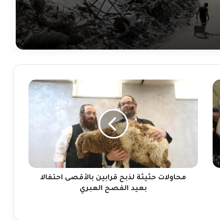
محاولات
حثيثة
لذبح
قرابين
بالأقصى
احتفالا
بعيد
الفصح
العبري
محاولات حثيثة لذبح قرابين بالأقصى احتفالا
بعيد الفصح العبري