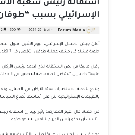
استقالة رئيس شعبة الاس
الإسرائيلي بسبب “طوفان
Forum Media
أبريل 22, 2024
300
2 دقائق
أعلن جيش الاحتلال الإسرائيلي، اليوم الاثنين، قبول است
خلفية فشله في كشف عملية طوفان الأقصى في 7 أكتوبر/تشرين الأول 2023.
وقال هاليفا في نص الاستقالة الذي قدمه لرئيس الأركان 
عليها” داعيا إلى “تشكيل لجنة خاصة للتحقيق في الأحداث ا
وتتبع شعبة الاستخبارات هيئة الأركان في الجيش، وتعدّ 
بالتقييمات الإستراتيجية التي على أساسها تُصاغ السياسا
من جهته، قال زعيم المعارضة يائير لبيد إن استقالة رئ
الأنسب أن يحذو رئيس الوزراء بنيامين نتنياهو حذوه.
وجاء في بيان للجيش أن هاليفا طلب، بالتنسيق مع رئيس 