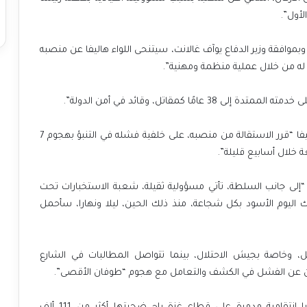
وبموافقة وزير الدفاع يوآف غالانت، سيتنحى اللواء هاليفا عن منصبه
له من خلال عملية منظمة ومهنية”.
ًا كمقاتل، وقائد في أمن الدولة”.
وفي وقت سابق اليوم، أعلنت إذاعة جيش الاحتلال أن هاليفا “قرر الاستقالة من منصبه، على خلفية فشله في التنبؤ بهجوم 7
ة خلال أسابيع قليلة”.
 “إلى جانب السلطة، تأتي مسؤولية ثقيلة، شعبة الاستخبارات تحت
اليوم الأسود بكل شجاعة، منذ ذلك الحين، ليلا ونهارا، سأحمل
ل، وخاصة بجيش الاحتلال، بينما تتواصل المطالبات في الشارع
ن عن الفشل في الكشف والتعامل مع هجوم “طوفان الأقصى”.