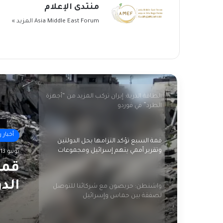
منتدى الإعلام
بعيدا عن إسرائيل.. أميركا تناقش صفقة
“أحادية الجانب” مع حماس
Asia Middle East Forum
المزيد »
الاحتلال يرتكب 5 مجازر جديدة ويقصف
نازحين في مواصي رفح
الطاقة الذرية: إيران تركب المزيد من “أجهزة
الطرد” في فوردو
أخبار 
قمة السبع تؤكد التزامها بحل الدولتين
وتقرير أممي يتهم إسرائيل ومجموعات
يونيو 13, 2024
فلسطينية بارتكاب جرائم حرب
قمة
الد
واشنطن: حريصون مع شركائنا للتوصل
لصفقة بين حماس وإسرائيل
إسر
بار