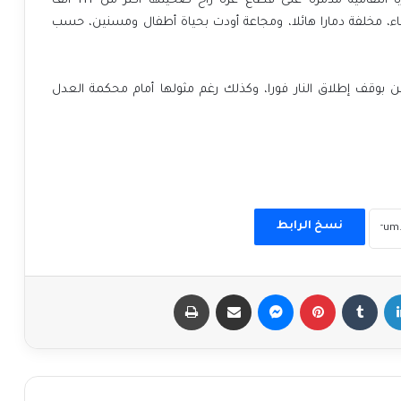
ومنذ 7 أكتوبر/تشرين الأول الماضي، تشن إسرائيل حربا انتقامية مدمرة على قطاع غزة راح ضحيتها أكثر من 111 ألف
مخلفة دمارا هائلا، ومجاعة أودت بحياة أطفال ومسنين، حسب
بوقف إطلاق النار فورا، وكذلك رغم مثولها أمام محكمة العدل
نسخ الرابط
إن
بينتيريست
ماسنجر
مشاركة عبر البريد
طباعة