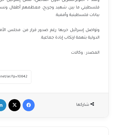
فلسطيني ما بين شهيد وجريح، معظمهم أطفال ونساء، 
بيانات فلسطينية وأممية.
وتواصل إسرائيل حربها رغم صدور قرار من مجلس الأمن 
الدولية بتهمة ارتكاب إبادة جماعية.
المصدر : وكالات
الأمم المتحدة ترفض اتهامات الحوثيين
“المشينة”.
حماس تعلن قبولها قرار مجلس الأمن
لوقف الحرب في غزة
فيسبوك
‫X
لينكد
شاركها
3 مجازر جديدة والاحتلال يعلن انتهاء عملياته
وسط غزة