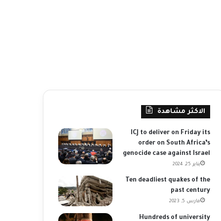
الاكثر مشاهدة
ICJ to deliver on Friday its
order on South Africa’s
genocide case against Israel
يناير 25, 2024
Ten deadliest quakes of the
past century
مارس 5, 2023
Hundreds of university