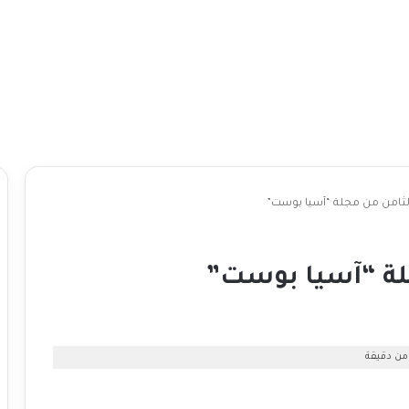
الثامن من مجلة “آسيا بوست”
جلة “آسيا بوست”
من دقيقة