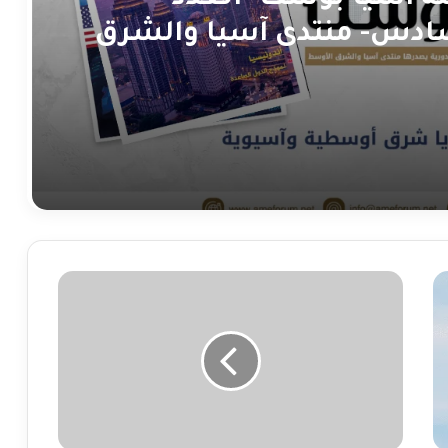
ة آسيا بوست- العدد
ادس- منتدى آسيا والشرق
وسط
هل
يشكل
المحور
الصيني
الباكستاني
مخرجاً
لإيران
من