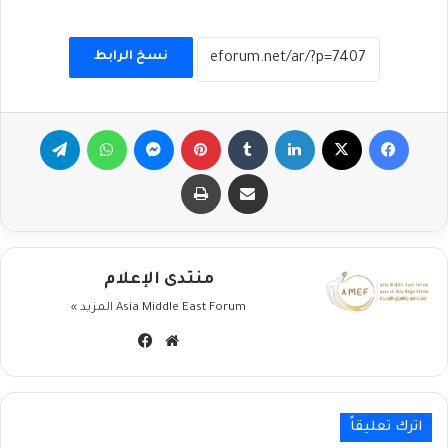
نسخ الرابط
فيسبوك
‫X
لينكدإن
بينتيريست
ماسنجر
واتساب
تيلقرام
مشاركة عبر البريد
طباعة
منتدى الإعلام
Asia Middle East Forum
المزيد »
موقع
فيسبوك
الويب
اترك تعليقاً