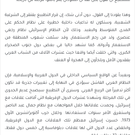
نستطيع أن نقول بكل ثقة أن السودان يمر بأسوأ مرحلة في تاريخه.
وهذا يقودنا إلى القول، دون أدنى شك، إن قرار التطبيع يفتقر إلى الشرعية
الشعبية، وستكون له تداعيات داخلية خطيرة على نظام الحكم على
المدى المتوسط والبعيد. وذلك لأن النظام الإسرائيلي نظام رجعي
عنصري ولد من رحم الاستعمار، وقد سئمت شعوب المنطقة من
الاستعمار وأدواته، كما نشهد حاليا في بعض دول جنوب الصحراء
الكبرى، والتي خلقت أيضا واقعا حيث عشرات الآلاف من الشباب العربي
يفقدون الأمل ويلجأون إلى الهجرة أو العنف.
وبعيداً عن الواقع السياسي الداخلي في الدول العربية والإسلامية، فإن
النظام العربي الفاشل سيؤدي في النهاية إلى تغييرات جذرية قد تكون
أكثر تدميراً من الربيع العربي. وسنرى أن التطبيع سيصبح عديم الجدوى
في تلك المرحلة. وشهدنا عشرات الدول الإفريقية التي أقامت علاقات مع
إسرائيل، وجمدت علاقاتها خلال المواجهات مع نظام جمال عبد الناصر،
واستغرق الأمر سنوات لاستعادتها. وخلال حرب أكتوبر/تشرين الأول
1973، خسرت إسرائيل معظم تلك العلاقات مع الدول الإفريقية،
وانخفض عدد الدول التي لها علاقات دبلوماسية إلى خمس دول فقط،