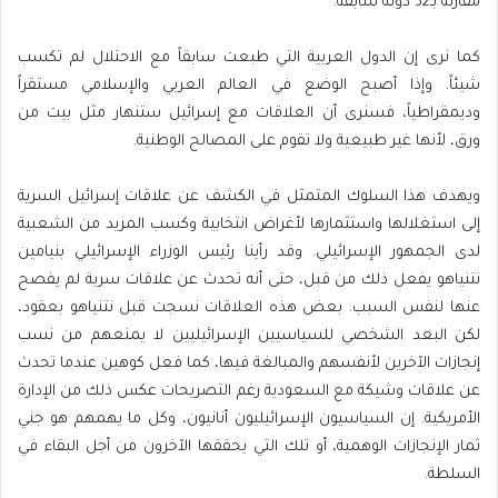
مقارنة بـ32 دولة سابقة.
كما نرى إن الدول العربية التي طبعت سابقاً مع الاحتلال لم تكسب
شيئاً. وإذا أصبح الوضع في العالم العربي والإسلامي مستقراً
وديمقراطياً، فسنرى أن العلاقات مع إسرائيل ستنهار مثل بيت من
ورق، لأنها غير طبيعية ولا تقوم على المصالح الوطنية.
ويهدف هذا السلوك المتمثل في الكشف عن علاقات إسرائيل السرية
إلى استغلالها واستثمارها لأغراض انتخابية وكسب المزيد من الشعبية
لدى الجمهور الإسرائيلي. وقد رأينا رئيس الوزراء الإسرائيلي بنيامين
نتنياهو يفعل ذلك من قبل، حتى أنه تحدث عن علاقات سرية لم يفصح
عنها لنفس السبب. بعض هذه العلاقات نسجت قبل نتنياهو بعقود،
لكن البعد الشخصي للسياسيين الإسرائيليين لا يمنعهم من نسب
إنجازات الآخرين لأنفسهم والمبالغة فيها، كما فعل كوهين عندما تحدث
عن علاقات وشيكة مع السعودية رغم التصريحات عكس ذلك من الإدارة
الأمريكية. إن السياسيون الإسرائيليون أنانيون، وكل ما يهمهم هو جني
ثمار الإنجازات الوهمية، أو تلك التي يحققها الآخرون من أجل البقاء في
السلطة.