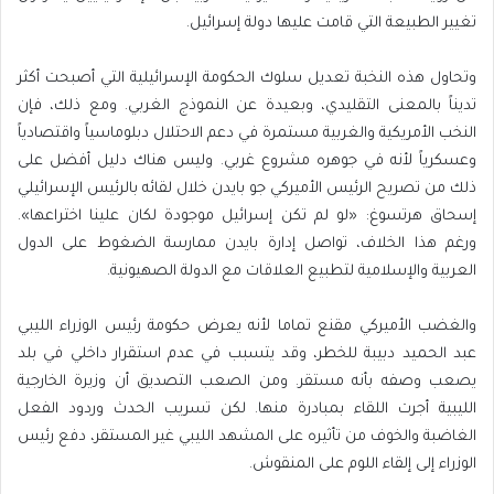
تغيير الطبيعة التي قامت عليها دولة إسرائيل.
وتحاول هذه النخبة تعديل سلوك الحكومة الإسرائيلية التي أصبحت أكثر
تديناً بالمعنى التقليدي، وبعيدة عن النموذج الغربي. ومع ذلك، فإن
النخب الأمريكية والغربية مستمرة في دعم الاحتلال دبلوماسياً واقتصادياً
وعسكرياً لأنه في جوهره مشروع غربي. وليس هناك دليل أفضل على
ذلك من تصريح الرئيس الأميركي جو بايدن خلال لقائه بالرئيس الإسرائيلي
إسحاق هرتسوغ: «لو لم تكن إسرائيل موجودة لكان علينا اختراعها».
ورغم هذا الخلاف، تواصل إدارة بايدن ممارسة الضغوط على الدول
العربية والإسلامية لتطبيع العلاقات مع الدولة الصهيونية.
والغضب الأميركي مقنع تماما لأنه يعرض حكومة رئيس الوزراء الليبي
عبد الحميد دبيبة للخطر، وقد يتسبب في عدم استقرار داخلي في بلد
يصعب وصفه بأنه مستقر. ومن الصعب التصديق أن وزيرة الخارجية
الليبية أجرت اللقاء بمبادرة منها. لكن تسريب الحدث وردود الفعل
الغاضبة والخوف من تأثيره على المشهد الليبي غير المستقر، دفع رئيس
الوزراء إلى إلقاء اللوم على المنقوش.