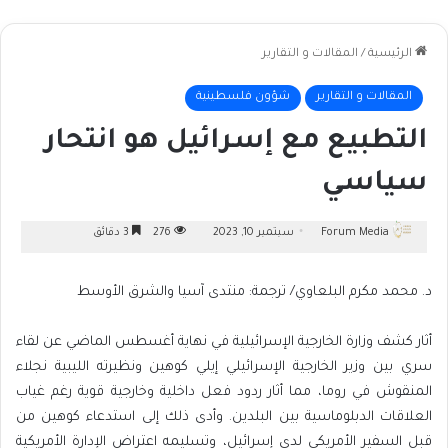
الرئيسية
/
المقالات و التقارير
المقالات و التقارير
شؤون فلسطينية
التطبيع مع إسرائيل هو انتحار
سياسي
Forum Media
سبتمبر 10, 2023
276
3 دقائق
د. محمد مكرم البلعاوي/ ترجمة: منتدى آسيا والشرق الأوسط
أثار كشف وزارة الخارجية الإسرائيلية في نهاية أغسطس الماضي عن لقاء
سري بين وزير الخارجية الإسرائيلي إيلي كوهين ونظيرته الليبية نجلاء
المنقوش في روما، مما أثار ردود فعل داخلية وخارجية قوية رغم غياب
العلاقات الدبلوماسية بين البلدين. وأدى ذلك إلى استدعاء كوهين من
قبل السفير الأمريكي لدى إسرائيل، وتسليمه اعتراض الإدارة الأمريكية