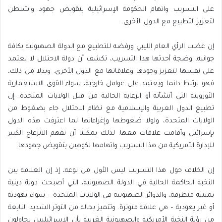
على التسريب واتهام الحكومة الإسرائيلية بتقويض جهود واشنطن
لتعزيز التطبيع مع الدول الأخرى.
إن غضب الرأي العام الليبي ورفضه للتطبيع مع الدولة الصهيونية بكافة
جوانبه، وضجة أحدثها هذا التسريب، تكشف أن دولة الاحتلال لا تعتمد
على نفسها لتعزيز وجودها وعلاقاتها مع الدول الأخرى. وبدلا من ذلك،
فهو يرتبط دائما ويعتمد على عوامل خارجية، سواء القوى الاستعمارية
الأوروبية التي أنشأته أو الرعاية الحالية من قبل الولايات المتحدة. إن
تطبيع الدول العربية والإسلامية مع نظام الاحتلال جاء بضغوط من
الولايات المتحدة، ولولا ضغوطها وإغراءاتها لما اعترفت هذه الدول
بإسرائيل وأقامت علاقات معها. لذلك يمكننا أن نفهم الانزعاج الكبير
للإدارة الأمريكية من هذا التسريب واتهامها لكوهين بتقويض جهودها.
إن الخلاف حول هذا التسريب ليس الأول من نوعه، إذ إن العلاقة بين
النخبة الحاكمة الحالية في الدولة الصهيونية، التي أصبحت دولة دينية
يمينية متطرفة، والدوائر الصهيونية في الولايات المتحدة – سواء يهودية
أو غير يهودية – هي علاقة متوترة. وتتميز بحالة من التوتر الشديد النابعة
من رؤية النخبة الأمريكية والصهيونية الغربية بأن الإسرائيليين يحاولون