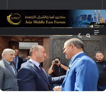
رؤية إيران لعالم متعدد الأقطاب وجهودها لبناء توازن قوى خارج النفوذ الأمريكي
القائمة
بحث عن
الوضع المظلم