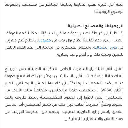
خيبة أمل كبيرة عقب انتخابها بتخليها المباشر عن قضيتهم وخصوصاً
موضوع الروهينغا.
الروهينغا والمصالح الصينية
إذا نظرنا إلى خريطة الصين وموقعها في آسيا فإننا يمكننا فهم الموقف
الصيني الذي دعم تقليديّاً نظام بول بوت في
كمبوديا
، ونظام كيم جيم إيل
في
كوريا الشمالية
، والنظام العسكري في
ميانمار التي تعد الفناء الخلفي
للصين وتبنت ذات يوم أيديولوجية يسارية
.
فقبل أيام قليلة زار المبعوث الخاص للحكومة الصينية صن غوزيانغ
العاصمة البورمية حيث التقى نائب الرئيس، وعبّر عن تضامنه مع حكومة
ميانمار ضد “الهجمات الإرهابية” التي قام بها الجيش الروهينغي لتحرير
أراكان (ARSA) واستهدفت جنوداً ميانماريين، متجاهلاً مئات الآلاف من
المسلمين الذين لجؤوا إلى الحدود البنغلاديشية وسط ظروف بالغة
السوء، ومعزِّزاً تصريحاً أطلقه قبل ذلك في شهر أغسطس/آب الماضي
الناطق باسم وزارة الخارجية الصينية، بتفهم حق الحكومة البورمية في
حفظ الأمان والاستقرار بإقليم أراكان.