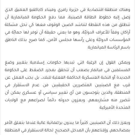
وهناك منطقة اقتصادية في جزيرة رامري وميناء كاياكفيو العميق الذي
jصل إليه خطوط الطاقة الصينية، مما دفع الحكومة الميانمارية أن
تنطلق من هذه النقطة لتناشد الصين الوقوف معها كي تحل مشكلة
أراكان وفقاً للأعراف الدوليّة، وهو ما يعني حقيقة أن توفر لها حمايّة في
المؤسسات الدوليّة وعلى رأسها مجلس الأمن، كما صرح بذلك الناطق
باسم الرئاسة الميانمارية.
ويمكن القول إن
الرغبة التي تبديها حكومات إسلامية بتغيير وضع
المسلمين في ميانمار يصعب أن تتحقق بمجرد الضغط
على الحكومة
الجديدة أو النخبة العسكرية الحاكمة الفعلية للبلاد، بل يجب العمل عن
قرب مع الصينيين المتضررين الحقيقيين من عدم الاستقرار في
المنطقة، والذين يتوجسون من أي تغيير سياسي أو عسكري يمكن أن
تتضرر منه مشاريعهم، ويعزون حدوثه دائماً لصراعهم مع الولايات
المتحدة الأميركية.
ويعزز ذلك أن الصينيين كثيراً ما يبدون براغماتية عالية عندما يتعلق الأمر
بمصالحهم، وإقناعهم بأن المدخل الصحيح لحالة الاستقرار في المنطقة