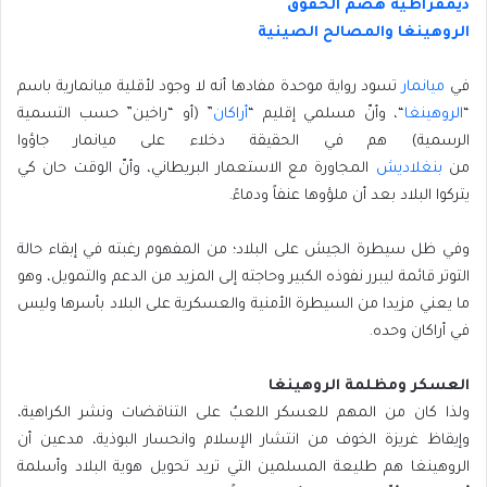
ديمقراطية هضم الحقوق
الروهينغا والمصالح الصينية
في
ميانمار
تسود رواية موحدة مفادها أنه لا وجود لأقلية ميانمارية باسم
“
الروهينغا
“
، وأنّ مسلمي إقليم “
أراكان
” (أو “راخين” حسب التسمية
الرسمية) هم في الحقيقة دخلاء على ميانمار جاؤوا
من
بنغلاديش
المجاورة مع الاستعمار البريطاني، وأنّ الوقت حان كي
يتركوا البلاد بعد أن ملؤوها عنفاً ودماءً.
وفي ظل سيطرة الجيش على البلاد؛ من المفهوم رغبته في إبقاء حالة
التوتر قائمة ليبرر نفوذه الكبير وحاجته إلى المزيد من الدعم والتمويل، وهو
ما يعني مزيدا من السيطرة الأمنية والعسكرية على البلاد بأسرها وليس
في أراكان وحده.
العسكر ومظلمة الروهينغا
ولذا كان من المهم للعسكر اللعبُ على التناقضات ونشر الكراهية،
وإيقاظ غريزة الخوف من انتشار الإسلام وانحسار البوذية، مدعين أن
الروهينغا هم طليعة المسلمين التي تريد تحويل هوية البلاد وأسلمة