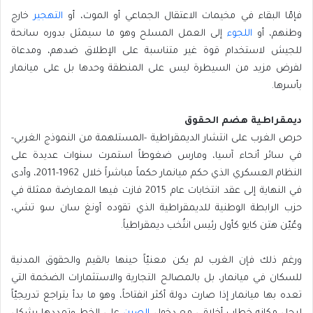
فإمّا البقاء في مخيمات الاعتقال الجماعي أو الموت، أو
التهجير
خارج
وطنهم، أو
اللجوء
إلى العمل المسلح وهو ما سيمثل بدوره سانحة
للجيش لاستخدام قوة غير متناسبة على الإطلاق ضدهم، ومدعاة
لفرض مزيد من السيطرة ليس على المنطقة وحدها بل على ميانمار
بأسرها.
ديمقراطية هضم الحقوق
حرص الغرب على انتشار الديمقراطية -المستلهمة من النموذج الغربي-
في سائر أنحاء آسيا، ومارس ضغوطاً استمرت سنوات عديدة على
النظام العسكري الذي حكم ميانمار حكماً مباشراً خلال 1962-2011، وأدى
في النهاية إلى عقد انتخابات عام 2015 فازت فيها المعارضة ممثلة في
حزب الرابطة الوطنية للديمقراطية الذي تقوده أونغ سان سو تشي،
وعُيّن هتن كايو كأول رئيس انتُخب ديمقراطياً.
ورغم ذلك فإن
الغرب لم يكن معنيّاً حينها بالقيم والحقوق المدنية
للسكان في ميانمار، بل بالمصالح التجارية
والاستثمارات الضخمة التي
تعده بها ميانمار إذا صارت دولة أكثر انفتاحاً، وهو ما بدأ يتراجع تدريجيّاً