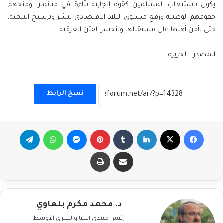
يكون باستيعاب المسلمين كقوة إيجابية بنّاءة في ميانمار، ومنحهم
حقوقهم الوطنية ورفع مستوى البلاد الاقتصادي بنشر وترسيخ التنمية،
حتى يأمن أهلها على مستقبلها وتنحسر الفتن العرقية.
المصدر : الجزيرة
نسخ الرابط
فيسبوك
‫X
لينكدإن
بينتيريست
ماسنجر
واتساب
تيلقرام
مشاركة عبر البريد
طباعة
د. محمد مكرم بلعاوي
رئيس منتدى آسيا والشرق الأوسط