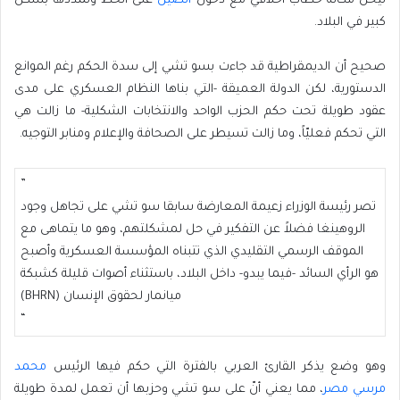
ليحل مكانه خطاب أخلاقي مع دخول
الصين
على الخط وتمددها بشكل
كبير في البلاد.
صحيح أن الديمقراطية قد جاءت بسو تشي إلى سدة الحكم رغم الموانع
الدستورية، لكن الدولة العميقة -التي بناها النظام العسكري على مدى
عقود طويلة تحت حكم الحزب الواحد والانتخابات الشكلية- ما زالت هي
التي تحكم فعليّاً، وما زالت تسيطر على الصحافة والإعلام ومنابر التوجيه.
”
تصر رئيسة الوزراء زعيمة المعارضة سابقا سو تشي على تجاهل وجود
الروهينغا فضلاً عن التفكير في حل لمشكلتهم، وهو ما يتماهى مع
الموقف الرسمي التقليدي الذي تتبناه المؤسسة العسكرية وأصبح
هو الرأي السائد -فيما يبدو- داخل البلاد، باستثناء أصوات قليلة كشبكة
ميانمار لحقوق الإنسان (BHRN)
“
وهو وضع يذكر القارئ العربي بالفترة التي حكم فيها الرئيس
محمد
مرسي
مصر
، مما يعني أنّ على سو تشي وحزبها أن تعمل لمدة طويلة