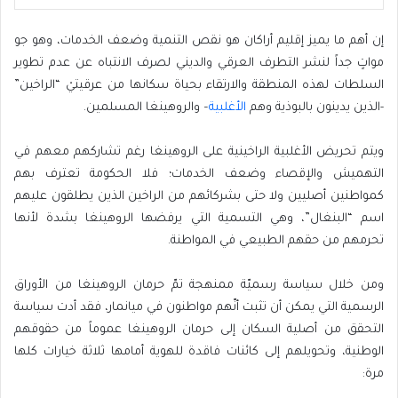
إن
أهم ما يميز إقليم أراكان هو نقص التنمية وضعف الخدمات، وهو جو
مواتٍ جداً لنشر التطرف العرقي
والديني لصرف الانتباه عن عدم تطوير
السلطات لهذه المنطقة والارتقاء بحياة سكانها من عرقيتيْ “الراخين”
-الذين يدينون بالبوذية وهم
الأغلبية
– والروهينغا المسلمين.
ويتم تحريض الأغلبية الراخينية على الروهينغا رغم تشاركهم معهم في
التهميش والإقصاء وضعف الخدمات؛ فلا الحكومة تعترف بهم
كمواطنين أصليين ولا حتى بشركائهم من الراخين الذين يطلقون عليهم
اسم “البنغال”، وهي التسمية التي يرفضها الروهينغا بشدة لأنها
تحرمهم من حقهم الطبيعي في المواطنة.
ومن خلال سياسة رسميّة ممنهجة تمّ حرمان الروهينغا من الأوراق
الرسمية التي يمكن أن تثبت أنّهم مواطنون في ميانمار، فقد أدت سياسة
التحقق من أصلية السكان إلى حرمان الروهينغا عموماً من حقوقهم
الوطنية، وتحويلهم إلى كائنات فاقدة للهوية أمامها ثلاثة خيارات كلها
مرة: