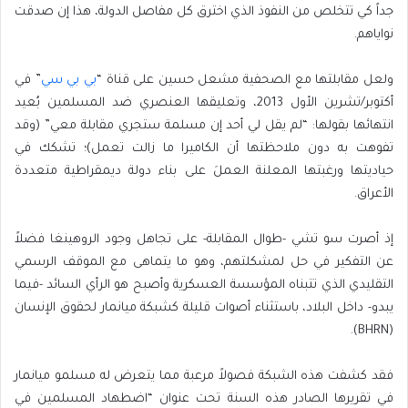
جداً كي تتخلص من النفوذ الذي اخترق كل مفاصل الدولة، هذا إن صدقت
نواياهم.
ولعل مقابلتها مع الصحفية مشعل حسين على قناة “
بي بي سي
” في
أكتوبر/تشرين الأول 2013، وتعليقها العنصري ضد المسلمين بُعيد
انتهائها بقولها: “لم يقل لي أحد إن مسلمة ستجري مقابلة معي” (وقد
تفوهت به دون ملاحظتها أن الكاميرا ما زالت تعمل)؛ تشكك في
حياديتها ورغبتها المعلنة العملَ على بناء دولة ديمقراطية متعددة
الأعراق.
إذ
أصرت سو تشي -طوال المقابلة- على تجاهل وجود الروهينغا فضلاً
عن التفكير في حل لمشكلتهم
، وهو ما يتماهى مع الموقف الرسمي
التقليدي الذي تتبناه المؤسسة العسكرية وأصبح هو الرأي السائد -فيما
يبدو- داخل البلاد، باستثناء أصوات قليلة كشبكة ميانمار لحقوق الإنسان
(BHRN).
فقد كشفت هذه الشبكة فصولاً مرعبة مما يتعرض له مسلمو ميانمار
في تقريرها الصادر هذه السنة تحت عنوان “اضطهاد المسلمين في