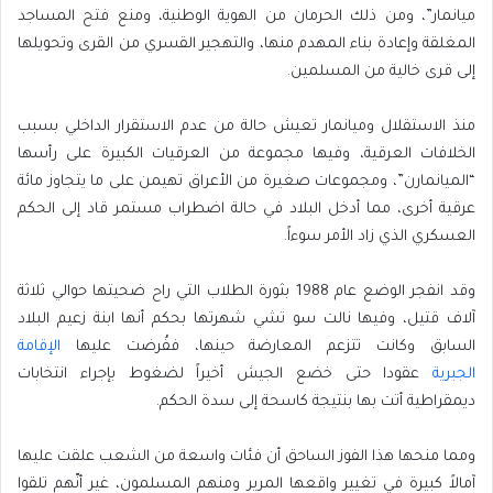
ميانمار”، ومن ذلك الحرمان من الهوية الوطنية، ومنع فتح المساجد
المغلقة وإعادة بناء المهدم منها، والتهجير القسري من القرى وتحويلها
إلى قرى خالية من المسلمين.
منذ الاستقلال وميانمار تعيش حالة من عدم الاستقرار الداخلي بسبب
الخلافات العرقية، وفيها مجموعة من العرقيات الكبيرة على رأسها
“الميانمارن”، ومجموعات صغيرة من الأعراق تهيمن على ما يتجاوز مائة
عرقية أخرى، مما أدخل البلاد في حالة اضطراب مستمر قاد إلى الحكم
العسكري الذي زاد الأمر سوءاً.
وقد انفجر الوضع عام 1988 بثورة الطلاب التي راح ضحيتها حوالي ثلاثة
آلاف قتيل، وفيها نالت سو تشي شهرتها بحكم أنها ابنة زعيم البلاد
السابق وكانت تتزعم المعارضة حينها، ففُرضت عليها
الإقامة
الجبرية
عقودا حتى خضع الجيش أخيراً لضغوط بإجراء انتخابات
ديمقراطية أتت بها بنتيجة كاسحة إلى سدة الحكم.
ومما منحها هذا الفوز الساحق أن فئات واسعة من الشعب علقت عليها
آمالاً كبيرة في تغيير واقعها المرير ومنهم المسلمون، غير أنّهم تلقوا