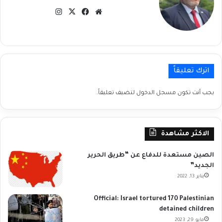
موقع
‫X
فيسبوك
انستقرام
الويب
اترك تعليقاً
يجب أنت تكون
مسجل الدخول
لتضيف تعليقاً.
الاكثر مشاهدة
الصين مستعدة للدفاع عن “طريق الحرير
الجديد”
يناير 13, 2022
Official: Israel tortured 170 Palestinian
detained children
مايو 29, 2023