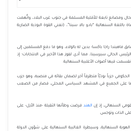
“
ال ومصانع تابعة للأقلية المسلمة في جنوب غرب البلاد، واتُّهمت
اللغة السنهالية “بادو بالا سينا”، (تعني القوة البوذية الضاربة
ابق ماهيندا راجا باكسا- يدين له بالولاء، وهو ما دفع المسلمين إلى
س الحالي سيرسينا، مما أدى لفوز هذا الأخير في الانتخابات؛ إذ
انقسمت فيها أصوات الأغلبية السنهالية
.
الحكومي حزباً بوذيّاً متطرفاً آخر لضمان بقائه في منصبه، وهو حزب
نفسها على الجميع في المشهد السياسي المحلي، فصار من الصعب
قومي السنهالي، إذ إن
الهند
فرضت وطأتها الثقيلة -منذ الأزل- على
على الذات وتوجس.
 الهوية السنهالية، وسيطرة الغالبية السنهالية على شؤون الدولة