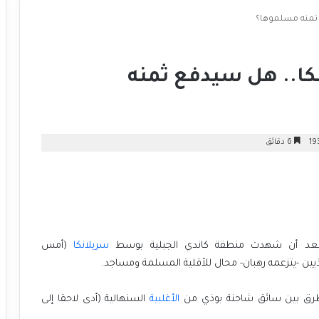
ع ثمنه مسلموها؟
كا.. هل سيدفع ثمنه
6 دقائق
بعد أن شهدت منطقة كاندي الجبلية بوسط
سريلانكا
(أمس
وذيين -يتزعمه رهبان- محال للأقلية المسلمة ومساجد.
 طرق بين سائق شاحنة بوذي من
الأغلبية
السنهالية (أدى لاحقا إلى