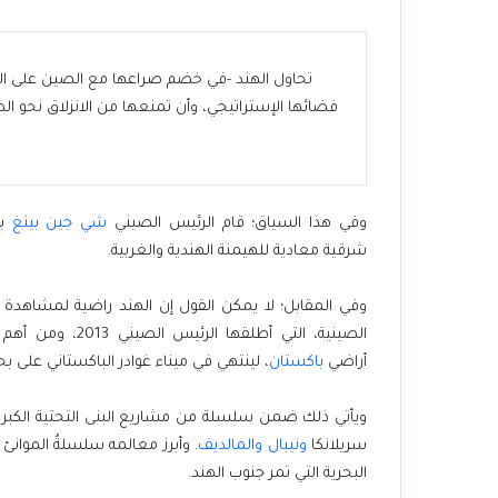
تحاول الهند -في خضم صراعها مع الصين على النفوذ
فضائها الإستراتيجي، وأن تمنعها من الانزلاق نحو الص
وفي هذا السياق؛
قام الرئيس الصيني
شي جين بينغ
شرقية
معادية للهيمنة الهندية والغربية.
وفي المقابل؛ لا يمكن القول إن الهند راضية لمشاهدة 
الصينية، التي أطلقها الرئيس الصيني 2013، ومن أهم تجلياتها الممر الاقتصادي الذي يبدأ من ولاية
أراضي
باكستان
، لينتهي في ميناء غوادر الباكستاني على بح
ويأتي ذلك ضمن سلسلة من مشاريع البنى التحتية الكبرى
سريلانكا
ونيبال
والمالديف
. وأبرز معالمه سلسلةُ الموان
البحرية التي تمر جنوب الهند.