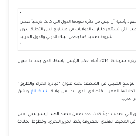
”
 بآسيا- أن تبقي في دائرة نفوذها الدولَ التي كانت تاريخياً ضمن
ين التي تستثمر مليارات الدولارات في مشاريع البنى التحتية، بدون
شروط صعبة كما يفعل البنك الدولي والدول الغربية
“
بزيارة سريلانكا 2014 أثناء حكم الرئيس باسكا، الذي يعد ذا ميول
التوسع الصيني في المنطقة تحت عنوان “مبادرة الحزام والطريق”
شينغيانغ
ويشق
ر العرب.
 التي اجتذبت دولاً كانت تعد ضمن فضاء الهند الإستراتيجي، مثل
ئ في المحيط الهندي المعروفة بخط الحرير البحري، وخطوط الملاحة