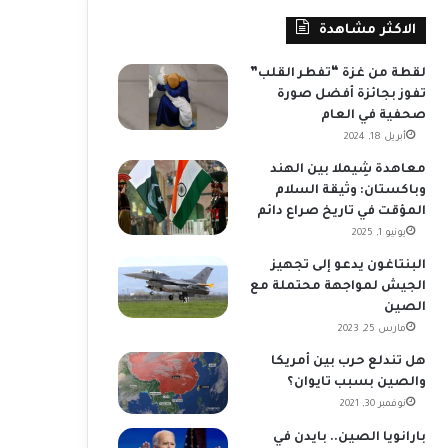
الاكثر مشاهدة
لقطة من غزة “تفطر القلب”
تفوز بجائزة أفضل صورة
صحفية في العام
أبريل 18, 2024
معاهدة شِيملا بين الهند
وباكستان: وثيقة السلام
المؤقت في تاريخ صراع دائم
يونيو 1, 2025
البنتاغون يدعو إلى تجهيز
الجيش لمواجهة محتملة مع
الصين
مارس 25, 2023
هل تندلع حرب بين أمريكا
والصين بسبب تايوان؟
نوفمبر 30, 2021
بارانويا الصين.. بايدن في