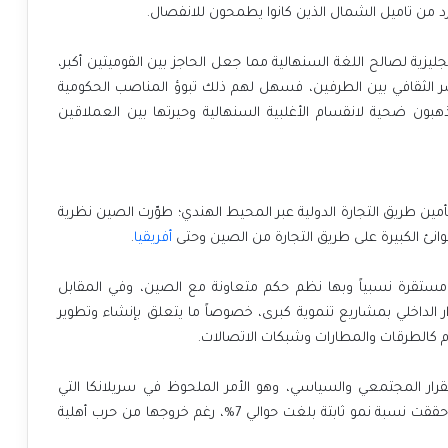
 من تاميل الشمال الذين كانوا يطمحون للانفصال.
ليزية لصالح اللغة السنهالية مما جعل الحاجز بين القوميتين أكبر،
 الثقافي بين الطرفين، فسهل لهم ذلك تبوؤ المناصب الحكومية
يذهبون ضحية لانقسام الأغلبية السنهالية وحيرتها بين العملاقين
تأمين طريق التجارة الدولية عبر المحيط الهندي؛ طوّرت الصين نظرية
نئ الكبيرة على طريق التجارة من الصين وحتى
أفريقيا
.
مستقرة نسبياً وبها نظم حكم متعاونة مع الصين، وفي المقابل
ر الداخلي بمشاريع تنموية كبرى، خصوصاً ما يتعلق بإنشاء وتطوير
ام كالطرقات والمطارات وشبكات الاتصالات.
ار المجتمعي والسياسي، وهو الأمر الملحوظ في سريلانكا التي
شهدت في عهد الرئيس السابق باكسا طفرةً اقتصادية حققت نسبة نمو ثابتة بلغت حوالي 7%، رغم خروجها من حرب أهلية