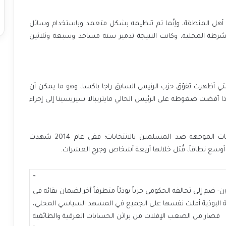
من أهل المنطقة، وإنّما تم تنظيمه بشكل متعمد وباستخدام وسائل
رطة المحلية، وكانت النتيجة تدمير ستة مساجد وسبعة وثلاثين
 التي أظهرت تفوّق حزب الرئيس السابق راجا باكسا، وهو ما يمكن أن
 إذا أفضت ضغوطه على الرئيس الحالي مايتريبالا سيريسينا إلى إجراء
ات الموجهة ضد المسلمين بالانتخابات
؛ ففي عام 2014 شهدت
 أوسع نطاقاً، قُتل خلالها أربعة أشخاص وجرح العشرات.
”
 ضم إلى تحالفه الحكومي حزباً بوذيّاً متطرفاً آخر لضمان بقائه في
مية البوذية أملت نفسها على الجميع في المشهد السياسي المحلي،
فصار من الصعب الإفلات من براثن الحسابات العرقية والطائفية