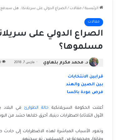
الرئيسية
/
مقالات
/
الصراع الدولي على سريلانكا.. هل سيدف
مقالات
الصراع الدولي على سريلان
مسلموها؟
د. محمد مكرم بلعاوي
مارس 7, 2018
193
قرابين الانتخابات
بين الصين والهند
فرص عودة باكسا
أعلنت الحكومة السريلانكية
حالة الطوارئ
في البلاد 
الأول الثلاثاء) اضطرابات دينية، أحرق خلالها حشد من الب
وتعود الأسباب المباشرة لهذه الاضطرابات إلى حادث
وفاته)، ومجموعة من المسلمين تم سجنهم.