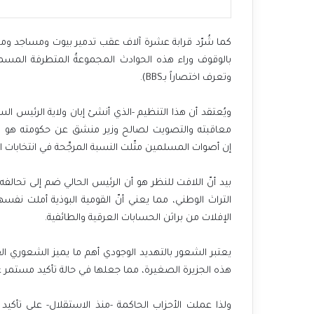
كما شُرّد قرابة عشرة آلاف عقب تدمير بيوت ومساجد ومح
بالوقوف وراء هذه الحوادث المجموعةُ المتطرفة المسماة ب
وتعرف اختصاراً بـBBS).
ويُعتقد أن هذا التنظيم -الذي أنشئ إبان ولاية الرئيس الس
معاقبته والتصويت لصالح وزير منشق عن حكومته هو الرئي
إن
أصوات المسلمين مثّلت النسبة المرجِّحة في انتخابات 
بيد أنّ اللافت للنظر هو أن الرئيس الحالي ضم إلى تحالفه 
التراث الوطني، مما يعني أنّ القومية البوذية أملت 
الإفلات من براثن الحسابات العرقية والطائفية.
يعتبر الشعور بالتهديد الوجودي أهم ما يميز الشعوري ال
هذه الجزيرة الصغيرة، مما جعلها في حالة تأكيد مستمر 
ولذا عملت الأحزاب الحاكمة -منذ الاستقلال- على تأكيد