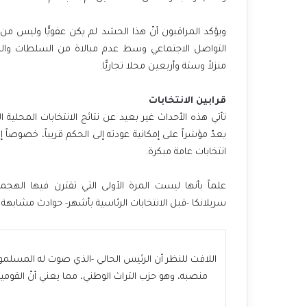
ويؤكد المراقبون أنّ هذا الحشد لم يكن عفويًّا وليس 
التواصل الاجتماعي وسط عدم مبالاة من السلطات والش
منزلاً وستة وأربعين محلا تجاريًّا.
قرابين الانتخابات
تأتي هذه الأحداث غير بعيد عن نتائج الانتخابات المحلية
يعدّ مؤشراً على إمكانية عودته إلى الحكم قريباً، خصوصاً
انتخابات عامة مبكرة.
علماً بأنها
ليست المرة الأولى التي تقترن فيها الهجم
سريلانكا -قبل الانتخابات الرئاسية بأشهر- حوادث مشابهة
اللافت للنظر أن الرئيس الحالي -الذي صوت له المسلمون-
منصبه، وهو حزب التراث الوطني، مما يعني أنّ القو