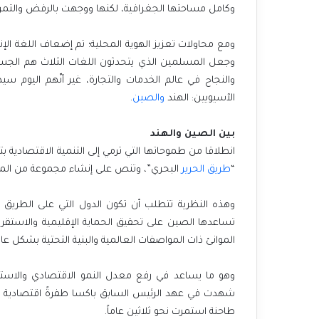
وكامل مساحتها الجغرافية، لكنها ووجهت بالرفض والتمرد
ومع محاولات تعزيز الهوية المحلية؛ تم إضعاف اللغة الإنج
وجعل المسلمين الذي يتحدثون اللغات الثلاث هم الجسر
والنجاح في عالم الخدمات والتجارة، غير أنّهم اليوم س
الآسيويين: الهند
والصين
.
بين الصين والهند
انطلاقا من طموحاتها التي ترمي إلى التنمية الاقتصادية ب
“
طريق الحرير
البحري”، وتنص على إنشاء مجموعة من الموا
وهذه النظرية تتطلب أن تكون الدول التي على الطريق 
تساعدها الصين على تحقيق الحماية الإقليمية والاستقرا
الموانئ ذات المواصفات العالمية والبنية التحتية بشكل ع
وهو ما يساعد في رفع معدل النمو الاقتصادي والاستقر
طاحنة استمرت نحو ثلاثين عاماً.