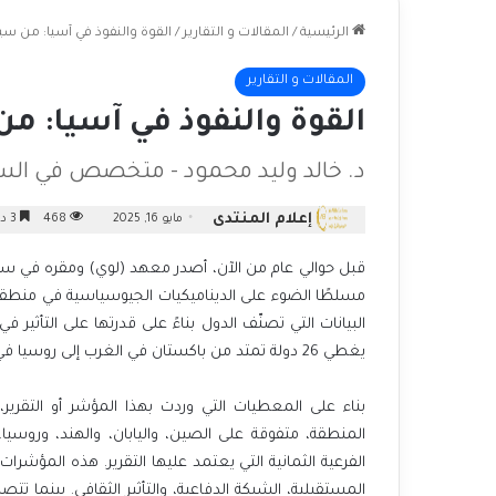
الرئيسية
/
المقالات و التقارير
/
القوة والنفوذ في آسيا: من س
المقالات و التقارير
القوة والنفوذ في آسيا: 
د. خالد وليد محمود - متخصص في الس
إعلام المنتدى
مايو 16, 2025
468
3 دقائق
قبل حوالي عام من الآن، أصدر معهد (لوي) ومقره في سيدني
مسلطًا الضوء على الديناميكيات الجيوسياسية في منطقة
البيانات التي تصنّف الدول بناءً على قدرتها على التأثير 
يغطي 26 دولة تمتد من باكستان في الغرب إلى روسيا في الشمال، وصولًا إلى المحيط الهادئ.
بناء على المعطيات التي وردت بهذا المؤشر أو التقرير
المنطقة، متفوقة على الصين، واليابان، والهند، وروسيا
الفرعية الثمانية التي يعتمد عليها التقرير. هذه المؤشرا
المستقبلية، الشبكة الدفاعية، والتأثير الثقافي. بينما تت