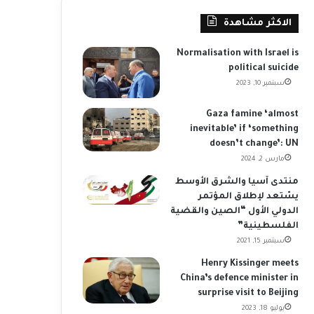
الاكثر مشاهدة
Normalisation with Israel is
political suicide
سبتمبر 10, 2023
Gaza famine ‘almost
inevitable’ if ‘something
doesn’t change’: UN
مارس 2, 2024
منتدى آسيا والشرق الأوسط
يسّتعد لإطلاق المؤتمر
الدولي الأول “الصين والقضية
الفلسطينية”
سبتمبر 15, 2021
Henry Kissinger meets
China’s defence minister in
surprise visit to Beijing
يوليو 18, 2023