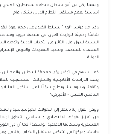
ومهما يكن من أمر؛ ستظل منطقة المحيطين: الهندي واله
أساسية لفهم مستقبل النظام الدولي بشكل عام.
وقد جاء مؤشر “لوي” ليسلط الضوء على حجم نفوذ القوى ال
شاملًا ودقيقًا لتوازنات القوى في منطقة حيوية ومتنا
النسبية للدول على التأثير في الأحداث الدولية وتوجيه ا
المعقدة للمنطقة، وتحديد التهديدات والفرص الإسترات
الدولية.
كما يساهم في توفير رؤى معمقة للباحثين والمحللين حو
يدعم الدراسات الأكاديمية والتحليلات المستقبلية للعل
وثقافيًا ودبلوماسيًا ويطرح سؤالًا: لمن ستكون الغلبة
التنافس الصيني – الأميركي؟
ويبقى القول إنه بالنظر إلى التحولات الجيوسياسية وال
من تعزيز نفوذها الاقتصادي والسياسي لتتجاوز الولا
العسكرية وشبكاتها الدفاعية الواسعة؟ كما أن دور القو
حاسمًا ومركزيًا في تشكيل مستقبل النظام الإقليمي وف