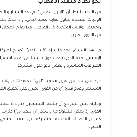
نحو نظام متعدد الأقطاب
من اللافت للنظر أن “القرن الصيني” لم يعد السيناريو ال
الولايات المتحدة بحلول نهاية العقد الحالي، وإذا حدث 
واجهتها الولايات المتحدة في الماضي. هذا يفتح المجال
من القوى الكبرى.
في هذا السياق، وهو ما يبرزه تقرير “لوي”، تصبح تصرف
الإقليمي. هذه الدول تلعب دورًا حاسمًا في تعزيز استقر
الصراعات المباشرة والعمل نحو حلول مشتركة.
عود على بدء يبرز تقرير معهد “لوي” تعقيدات توازنا
المستمر وعدم قدرة أي من القوى الكبرى على تحقيق الهيم
وعليه؛ فمن المتوقع أن يشهد المستقبل تحولات مهمة ف
القوى. إذ يمكن للتكنولوجيا والابتكار أن يلعبا دورًا متزا
كما أن التحديات العالمية المشتركة مثل التغير المناخ
الجهود.