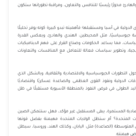
ادئ محورًا رئيسيًا للتنافس والتعاون، ومراقبة تطوراتها ستكون
دولية في آسيا ومستقبلها؛ فأهميته تبدو كبيرة كونه يوفر تحليلًا
فسة جيوسياسيًا، مثل المحيطين: الهندي والهادئ، ويعكس القدرة
لسياسات، مما يساعد الحكومات وصناع القرار على فهم الديناميكيات
يجية، وتطوير سياسات فعالة للتعامل مع المنافسات والتعاونات
ل التطورات الجيوسياسية والاقتصادية والثقافية، وبالشكل الذي
اقات الدولية ونفوذ القوى العظمى والصاعدة عسكريًا واقتصاديًا
 واليد الطولى في فرض النفوذ بالمنطقة الآسيوية مستقبلًا في ظل
اقتصادية المستمرة، يبقى المستقبل غير مؤكد، فهل ستتمكن الصين
يات المتحدة؟ أم ستظل الولايات المتحدة مهيمنة بفضل قوتها
ى المتوسطة (الصاعدة) مثل: اليابان، وكذلك الهند، وروسيا، سيظل
رض هيمنته.