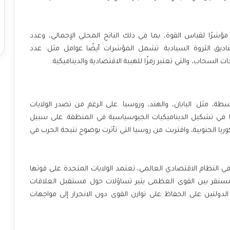
تقرير “لوي” يعتمد في تحليله على مجموعة من 133 مؤشرًا لقياس القوة، بما في ذلك الناتج المحلي الإجمالي، وعدد
 في قائمة فوربس 2000، وحجم صناديق الثروة السيادية. تشمل المؤشرات أيضًا عوامل مثل: عدد
السحاب، والتي تعتبر رمزًا للهيبة الاقتصادية والديناميكية.
وسطة، مثل: اليابان، والهند، وروسيا. على الرغم من تصدر الولايات
ا في تشكيل الديناميكيات الجيوسياسية في المنطقة. على سبيل
ريا الجنوبية، واقتربت من روسيا التي تأثرت بوضوح نتيجة الحرب في
 النظام الاقتصادي العالمي، تعتمد الولايات المتحدة على قوتها
المستقر بين القوى العظمى يثير تساؤلات حول مستقبل العلاقات
ولتين على الحفاظ على توازن القوى دون الانجرار إلى مواجهات