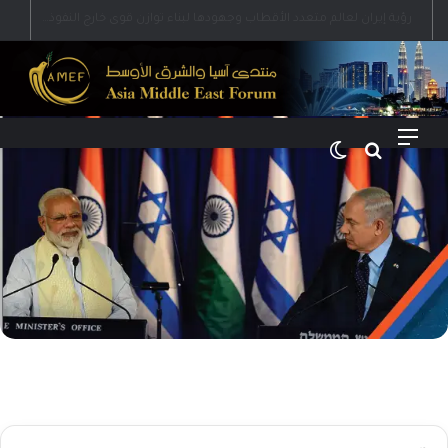
رؤية إيران لعالم متعدد الأقطاب وجهودها لبناء توازن قوى خارج النفوذ الأمريكي
القائمة
بحث عن
الوضع المظلم