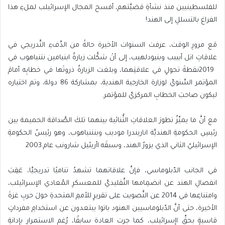
‬الفراغ‭ ‬بالتسللِ‭ ‬إلى‭ ‬الهند‭!‬
‬ليكون‭ ‬صاحبَ‭ ‬الخطابِ‭ ‬المركزيّ‭ ‬للمؤتمر‭.‬
‬الإسرائيليّ‭ ‬الثاني‭ ‬الذي‭ ‬يزورُ‭ ‬الهند،‭ ‬وسبقَه‭ ‬اأريئيل‭ ‬شارونب‭ ‬عام‭ ‬2003‭.‬