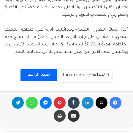
‬والصواريخِ‭ ‬والمضاداتِ‭ ‬الجويَّة‭ ‬والأرضيَّة‭.‬
‬وباكستان‭ ‬منها،‭ ‬الأمر‭ ‬الذي‭ ‬يعني‭ ‬تناميًا‭ ‬ملحوظًا‭ ‬في‭ ‬علاقاتها‭ ‬بالهند‭.‬
نسخ الرابط
فيسبوك
‫X
لينكدإن
بينتيريست
ماسنجر
واتساب
تيلقرام
مشاركة عبر البريد
طباعة