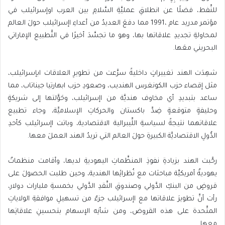
‬البحريني‭ ‬معَها‭.‬
‬الدُّولِ‭ ‬الاقتصاديَّة‭ ‬الكبيرةِ‭ ‬حولَ‭ ‬العالم‭ ‬التي‭ ‬تريدُ‭ ‬الهند‭ ‬العملَ‭ ‬معها‭.‬
‬معها‭.‬