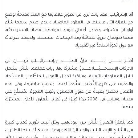
‬مع‭ ‬دول‭ ‬تحوزُ‭ ‬أسلحةً‭ ‬غير‭ ‬تقليدية‭.‬
‬بينهما‭.‬