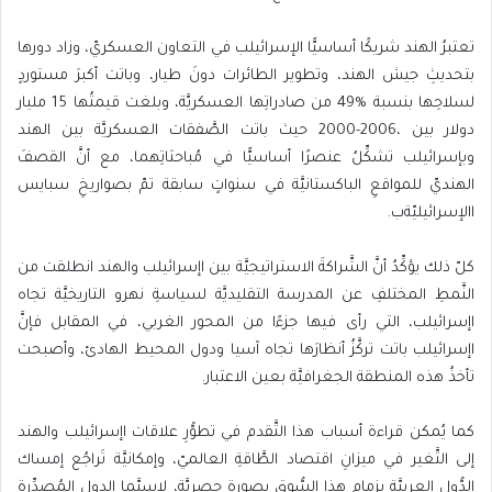
‬االإسرائيليّةب‭.‬
‬تأخذُ‭ ‬هذه‭ ‬المنطقة‭ ‬الجغرافيَّة‭ ‬بعين‭ ‬الاعتبار‭.‬