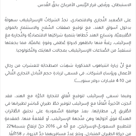
‬الاستيطان،‭ ‬ورفْضِ‭ ‬قرار‭ ‬الرَّئيس‭ ‬الأمريكيّ‭ ‬بحقِّ‭ ‬القُدس‭.‬
‬تستفيدُ‭ ‬من‭ ‬الصِّناعات‭ ‬االإسرائيليةب‭ ‬بمجالات‭ ‬الهايتك‭ ‬والتّكنولوجيا‭.‬
‬من‭ ‬4-10‭ ‬مليــارات‭ ‬دولار‭ ‬سنويـــــــــًا‭.‬
‬للتطبيعِ‭ ‬السعوديّ‭-‬الإسرائيليّ،‭ ‬مع‭ ‬أنَّه‭ ‬في‭ ‬2016‭ ‬حلَّ‭ ‬ارتفاعٌ‭ ‬بنسبة‭ ‬22%‭
‬من‭ ‬حركة‭ ‬الطيران‭ ‬المتبادل،‭ ‬وبلغ‭ ‬عددُ‭ ‬مسافريهما‭ ‬حدَّ‭ ‬الذروة،‭ ‬بـ158‭ ‬ألفًا‭.‬