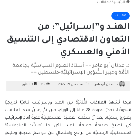
الرئيسية
/
مقالات
مقالات
الهنـــد و”إســـرائيل”: من
التعاون الاقتصادي إلى التنسيق
الأمني والعسكري
د. عدنان أبو عامر == أستاذ العلوم السياسيَّة بجامعة
الأُمَّة وخبير الشُّؤون الإسرائيليَّة-فلسطين ==
د. عدنان أبوعامر
أغسطس 21, 2022
215
3 دقائق