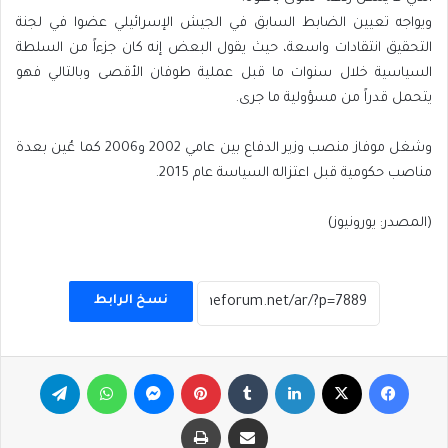
ويواجه تعيين الضابط السابق في الجيش الإسرائيلي عضوا في لجنة
التحقيق انتقادات واسعة، حيث يقول البعض إنه كان جزءاً من السلطة
السياسية خلال سنوات ما قبل عملية طوفان الأقصى وبالتالي فهو
يتحمل قدراً من مسؤولية ما جرى.
وشغل موفاز منصب وزير الدفاع بين عامي 2002 و2006 كما عُين بعدة
مناصب حكومية قبل اعتزاله السياسة عام 2015.
(المصدر: يورونيوز)
نسخ الرابط
فيسبوك
‫X
لينكدإن
بينتيريست
ماسنجر
واتساب
تيلقرام
مشاركة عبر البريد
طباعة