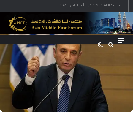
رؤية إيران لعالم متعدد الأقطاب وجهودها لبناء توازن قوى خارج النفوذ الأمريكي
القائمة
بحث عن
الوضع المظلم