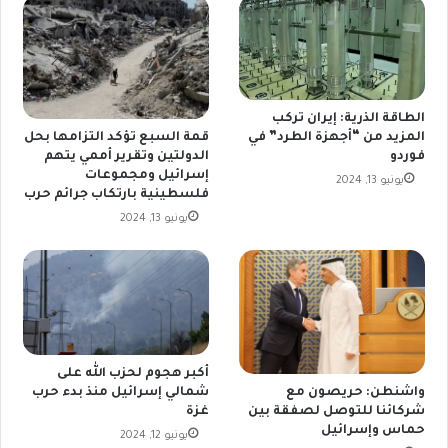
الطاقة الذرية: إيران تركب
المزيد من “أجهزة الطرد” في
قمة السبع تؤكد التزامها بحل
فوردو
الدولتين وتقرير أممي يتهم
إسرائيل ومجموعات
يونيو 13, 2024
فلسطينية بارتكاب جرائم حرب
يونيو 13, 2024
أكبر هجوم لحزب الله على
شمالي إسرائيل منذ بدء حرب
واشنطن: حريصون مع
غزة
شركائنا للتوصل لصفقة بين
حماس وإسرائيل
يونيو 12, 2024