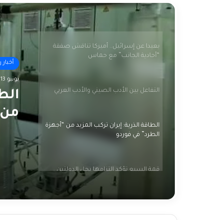
3 مجازر جديدة والاحتلال يعلن انتهاء عملياته
وسط غزة
بعيدا عن إسرائيل.. أميركا تناقش صفقة
“أحادية الجانب” مع حماس
أخبار 
يونيو 13, 2024
التفاعل بين الأدب الصيني والأدب العربي
الطا
من 
الطاقة الذرية: إيران تركب المزيد من “أجهزة
الطرد” في فوردو
قمة السبع تؤكد التزامها بحل الدولتين
وتقرير أممي يتهم إسرائيل ومجموعات
فلسطينية بارتكاب جرائم حرب
واشنطن: حريصون مع شركائنا للتوصل