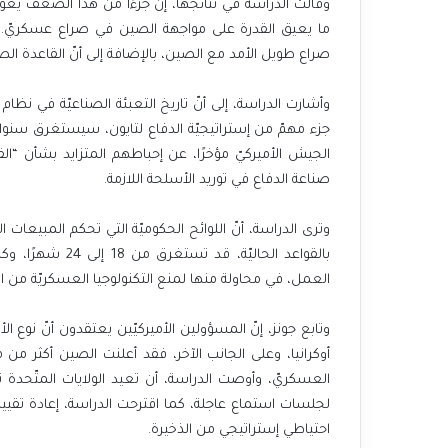
وقالت الدراسة في نتائجها، إنّ جزءًا من هذا الضعف يعود إ
ما يعيق القدرة على مواجهة الصين في صراع عسكريّ. و
صراع طويل الأمد مع الصين، بالإضافة إلى أنّ القاعدة الصناعي
وأشارت الدراسة، إلى أنّ تاريخ التعبئة الصناعيّة في نظام
جزء مهمّ من إستراتيجيّة الدفاع لتايون، سيستغرق سنو
الجيش الأميركيّ مؤخرًا، عن إحباطهم المتزايد بشأن “القا
صناعة الدفاع في توريد الأسلحة اللازمة.
وترى الدراسة، أنّ اللوائح الحكوميّة التي تحكم المبيعات ا
بالقواعد الحاليّة
العمل، في محاولة منها لمنع التكنولوجيا العسكريّة من ا
وتابع جونز، إنّ المسؤولين الأميركيّين يعتقدون أنّ نوع ا
أوكرانيا، وعلى الجانب الآخر، فقد أعلنت الصين أكثر من
العسكريّ، وأوصت الدراسة، أن تعيد الولايات المتّحدة ت
لجلسات استماع عاجلة، كما اقترحت الدراسة، إعادة تقييم 
احتياطي إستراتيجي من الذخيرة.