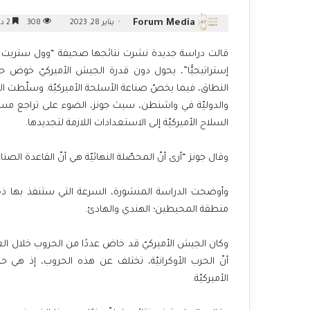
Forum Media
يناير 28, 2023
308
2 دقائق
قالت دراسة جديدة نشرت نتائجها صحيفة “وول ستريت جورنال
إستراتيجيًّا”، يحول دون قدرة الجيش الأميركيّ خوض
النطاق، فيما يخصّ صناعة الأسلحة الأميركيّة. وسلّطت الدر
والدوليّة في واشنطن، سيث جونز، الضوء على تراجع مست
السلاح الأميركيّة إلى الاستعدادات اللازمة لتجديدها.
وقال جونز “أرى أنّ المحصّلة النهائيّة هي أنّ القاعدة الصنا
وأوضحت الدراسة المنشورة، السرعة التي ستنفذ بها ذ
منطقة المحيطين؛ الهندي والهادئ.
وكان الجيش الأميركيّ قد خاض عددًا من الحروب خلال العش
أنّ الحرب الأوكرانيّة، تختلف عن هذه الحروب، إذ هي ح
الأميركيّة.