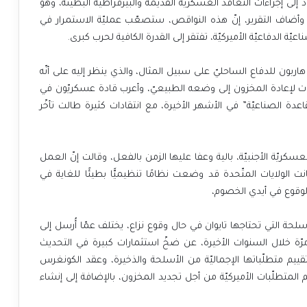
لى إجراءات التعاقد العسكريّة القديمة والبيرقراطيّة البطيئة، وهو
أضاف التقرير، إنّ هذه النواقص، ستصعّب عمليّة الاستمرار في
ّة الدفاعيّة الأميركيّة، تفتقر إلى القدرة الكافية لحرب كبرى.
 هاربون للدفاع الساحليّ على سبيل المثال، والذي ينظر إليه على أنّه
ات لإعادة المخزون إلى وضعه الطبيعيّ، وأعرب قادة عسكريّون في
عدة الصناعيّة” في الأشهر الأخيرة، مع انتقادات كثيرة طالت تأخّر
لعسكريّة الأجنبيّة، بالية وعفا عليها الزمن بالفعل، وقالت إنّ العمل
، قد تستغرق من 18 إلى 24 شهرًا، وكانت الولايات المتّحدة قد وضعت نظامًا تنظيميًّا بطيئًا للغاية في
لوقوع في أيدي الخصوم،
لأسلحة التي تحتاجها تايوان في حال وقوع نزاع، يختلف عمّا أُرسل إلى
 مرّة خلال السنوات الأخيرة، عن ضخّ استثمارات كبيرة في التحديث
قييم متطلّباتها الإجماليّة من الأسلحة والذخيرة، وعقد الكونغرس
المتطلّبات الأميركيّة من أجل تجديد المخزون، بالإضافة إلى إنشاء