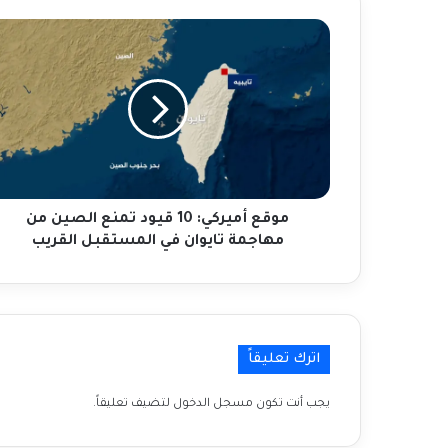
لصفقة بين حماس وإسرائيل
موقع
أميركي:
10
أكبر هجوم لحزب الله على شمالي إسرائيل
قيود
منذ بدء حرب غزة
تمنع
الصين
من
مصرع 49 شخصاً وإصابة العشرات إثر حريق
مهاجمة
بسكن عمالي في الكويت والسفير الهندي
تايوان
يتفقد المصابين
في
موقع أميركي: 10 قيود تمنع الصين من
المستقبل
مهاجمة تايوان في المستقبل القريب
القريب
الأمم المتحدة ترفض اتهامات الحوثيين
“المشينة”.
حماس تعلن قبولها قرار مجلس الأمن
اترك تعليقاً
لوقف الحرب في غزة
يجب أنت تكون
مسجل الدخول
لتضيف تعليقاً.
3 مجازر جديدة والاحتلال يعلن انتهاء عملياته