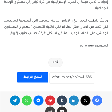
إجراءات تدعي فيها أن الحرب الإسرائيلية في غزة ترقى إلى مستوى الإبادة
الجماعية.
ووفقًا للطلب الأخير، فإن الأوامر الأولية السابقة التي أصدرتها المحكمة،
التي تتخذ من لاهاي مقرًا لها، لم تكن كافية للتصدي “للهجوم العسكري
الوحشي على الملاذ الوحيد المتبقي لسكان غزة”، حسب جنوب إفريقيا.
المصدر:euro news
ar
نسخ الرابط
فيسبوك
‫X
لينكدإن
بينتيريست
ماسنجر
واتساب
تيلقرام
مشاركة عبر البريد
طباعة