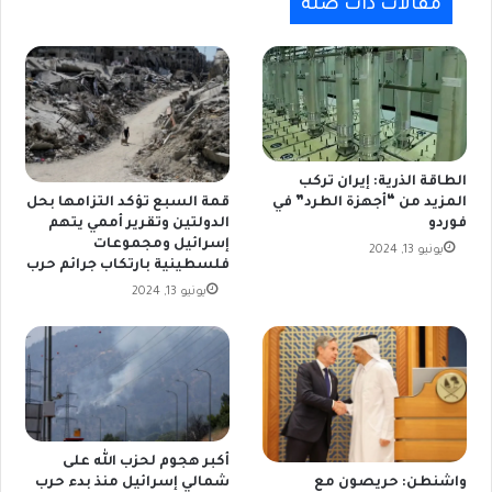
مقالات ذات صلة
الطاقة الذرية: إيران تركب
المزيد من “أجهزة الطرد” في
قمة السبع تؤكد التزامها بحل
فوردو
الدولتين وتقرير أممي يتهم
إسرائيل ومجموعات
يونيو 13, 2024
فلسطينية بارتكاب جرائم حرب
يونيو 13, 2024
أكبر هجوم لحزب الله على
شمالي إسرائيل منذ بدء حرب
واشنطن: حريصون مع