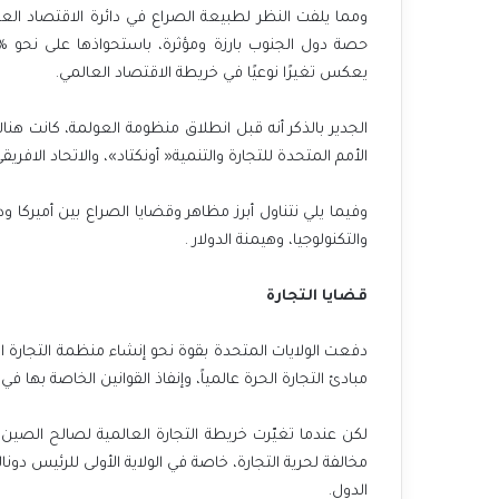
‬يعكس‭ ‬تغيرًا‭ ‬نوعيًا‭ ‬في‭ ‬خريطة‭ ‬الاقتصاد‭ ‬العالمي‭.‬
‬الأمم‭ ‬المتحدة‭ ‬للتجارة‭ ‬والتنمية‭ ‬‮«‬أونكتاد‮»‬،‭ ‬والاتحاد‭ ‬الافريقي،‭ ‬ولا‭ ‬زالت‭ ‬هذه‭ ‬التجمعات‭ ‬قائمة،‭ ‬ولكن‭ ‬فعاليتها‭ ‬محدودة‭ ‬الأثر‭.
‬والتكنولوجيا،‭ ‬وهيمنة‭ ‬الدولار‭.
قضايا‭ ‬التجارة
‬مبادئ‭ ‬التجارة‭ ‬الحرة‭ ‬عالمياً،‭ ‬وإنفاذ‭ ‬القوانين‭ ‬الخاصة‭ ‬بها‭ ‬في‭ ‬كافة‭ ‬دول‭ ‬العالم‭.‬
‬الدول‭.‬