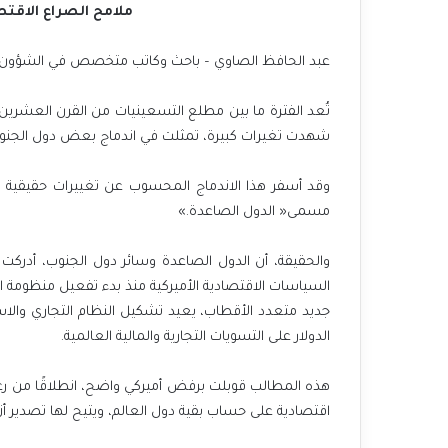
ملامح الصراع الاقتص
عبد الحافظ الصاوي – باحث وكاتب متخصص في الشؤون ا
‬شهدت‭ ‬تغيرات‭ ‬كبيرة،‭ ‬تمثلت‭ ‬في‭ ‬اندماج‭ ‬بعض‭ ‬دول‭ ‬الجنوب‭ ‬في‭ ‬مشروع‭ ‬العولمة‭ ‬الأميركية‭. ‬
‬مسمى‭ ‬‮«‬الدول‭ ‬الصاعدة‮»‬‭.‬
‬الدولار‭ ‬على‭ ‬التسويات‭ ‬التجارية‭ ‬والمالية‭ ‬العالمية‭.‬
‬اقتصادية‭ ‬على‭ ‬حساب‭ ‬بقية‭ ‬دول‭ ‬العالم،‭ ‬ويتيح‭ ‬لها‭ ‬تصدير‭ ‬أزماتها‭ ‬الاقتصادية‭ ‬للعالم،‭ ‬كي‭ ‬يتحمل‭ ‬تبعاتها‭.‬