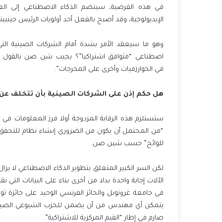
في هذه الفرضية، سينضم الذكاء الاصطناعي إلى العد
الإيديولوجية، وقد أصبح بالفعل أحد أولويات الرئيس جينبين
وهو ما سيعقد الأمر بشدة أمام الشركات الصينية ال
اصطناعي “متوافق اشتراكيا”؟ يجيب شن صن بالقول:
في الخوارزميات وأخرى على المخرجات”.
هل حكم إذن على الشركات الصينية بأن تتخلف عن م
ستستلزم هذه الرقابة المزدوجة أولا فرز المعلومات في قا
“من المحتمل أن يكون من الضروري إنشاء نظام للتحقق من
للوائح” حسب شين صن.
لكن السر الكبير المتعلق بتطوير الذكاء الاصطناعي لا يزا
في جامعة غرونوبل والحائز الفرنسي الوحيد على جائزة تور
صارم في إطار “القيم المركزية للاشتراكية”.