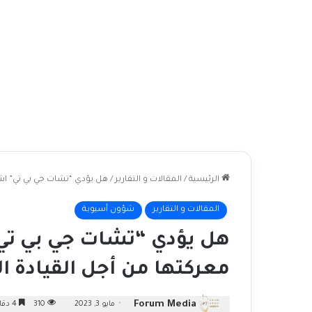
الرئيسية
/
المقالات و التقارير
/
هل يؤدي “تشات جي بي تي” اشت
المقالات و التقارير
شؤون أسيوية
هل يؤدي “تشات جي بي تي
معركتها من أجل القيادة ال
Forum Media
مايو 3, 2023
310
4 دقائق