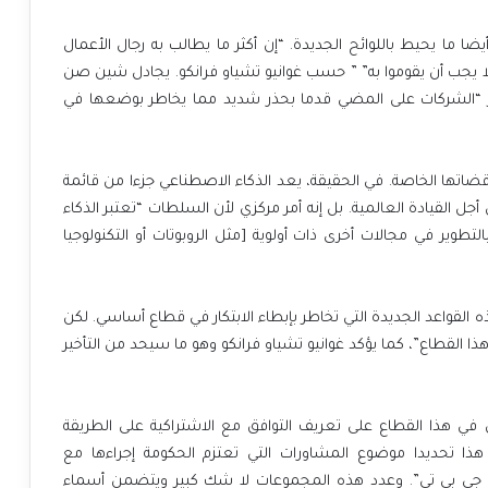
ا ما يحيط باللوائح الجديدة. “إن أكثر ما يطالب به رجال الأعمال
لا يجب أن يقوموا به” ” حسب غوانيو تشياو فرانكو. يجادل شين صن
بر “الشركات على المضي قدما بحذر شديد مما يخاطر بوضعها في
ضاتها الخاصة. في الحقيقة، يعد الذكاء الاصطناعي جزءا من قائمة
جل القيادة العالمية. بل إنه أمر مركزي لأن السلطات “تعتبر الذكاء
تطوير في مجالات أخرى ذات أولوية [مثل الروبوتات أو التكنولوجيا
قواعد الجديدة التي تخاطر بإبطاء الابتكار في قطاع أساسي. لكن
 القطاع”، كما يؤكد غوانيو تشياو فرانكو وهو ما سيحد من التأخير
في هذا القطاع على تعريف التوافق مع الاشتراكية على الطريقة
هذا تحديدا موضوع المشاورات التي تعتزم الحكومة إجراءها مع
ت جي بي تي”. وعدد هذه المجموعات لا شك كبير ويتضمن أسماء