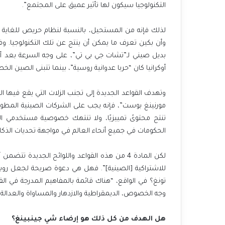
التكنولوجيا سيكون لها تأثير عميق على المجتمع”.
لذلك فإنه من المستحيل، بالنسبة لنظام حريص للغاية ع
بديل صيني لـ”تشات جي بي تي”، على وجه السرعة بعد أن 
أوكرانيا كان “حربا عدوانية روسية”، بينما تتبنى الصين 
وتهدف القواعد الجديدة إلى تجنب الزلات التي يقع فيه
مورنينغ بوست”، فإنه يجب على الشركات الصينية المطورة 
تنتج محتوىً تمييزيًا، ولا تنتهك خصوصية مستخدمي الإ
الحكومات في جميع أنحاء العالم في مواجهة تحديات الذكا
لكن المادة 4 من هذه القواعد واللوائح الجديدة 
للاشتراكية [الصينية]”. فهل هي دعوة صريحة لجعل روبوت
تونغ؟ في الواقع، “هناك قائمة بالمفاهيم المدرجة في القي
وجه الخصوص، الديمقراطية والازدهار والمساواة والعدالة 
هل الهدف من كل ذلك هو إرضاء شي جينبينغ؟