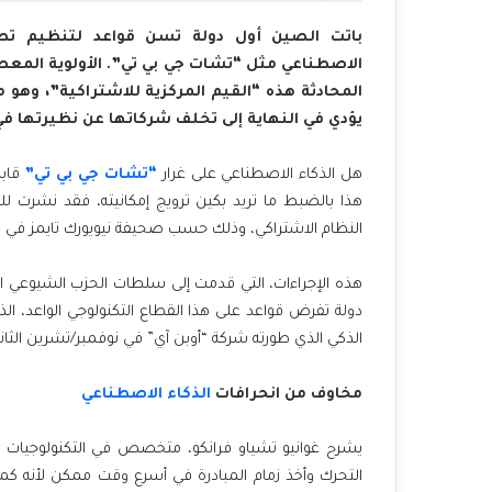
باتت الصين أول دولة تسن قواعد لتنظيم تطوي
الاصطناعي مثل “تشات جي بي تي”. الأولوية المعط
المحادثة هذه “القيم المركزية للاشتراكية”، وه
يؤدي في النهاية إلى تخلف شركاتها عن نظيرتها في
هل الذكاء الاصطناعي على غرار
“تشات جي بي تي”
قابل
هذا بالضبط ما تريد بكين ترويج إمكانيته، فقد نشرت للت
النظام الاشتراكي، وذلك حسب صحيفة نيويورك تايمز في مقالها المنشو
دولة تفرض قواعد على هذا القطاع التكنولوجي الواعد، الذي
الذكي الذي طورته شركة “أوبن آي” في نوفمبر/تشرين الثاني عام
مخاوف من انحرافات
الذكاء الاصطناعي
يشرح غوانيو تشياو فرانكو، متخصص في التكنولوجيات ال
التحرك وأخذ زمام المبادرة في أسرع وقت ممكن لأنه كم