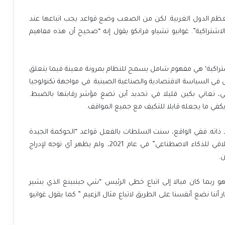
عظم الدول الغربية. لكن من الصعب وضع قواعد يجب اتباعها عند
لاشتراكية”. غوانيو تشياو فرانكو يقول إنه “صحيح أن هذه مفاهيم
لاشتراكية‘ هي مفهوم شامل يسمح للنظام بمرونة معينة فيما يتعلق
 السياسة الاقتصادية والصناعية الصينية. في مواجهة تكنولوجيا
ي، تعاني بكين قليلا في تحديد أين تضع مؤشر رقابتها بالضبط.
 يكفي ما يجعله قابلا للتكيف مع جميع المواقف.
ذاته. ففي الواقع، سنت السلطات بالفعل قواعد “الحوكمة الجيدة
للذكاء الاصطناعي” في عام 2019 كجزء من “تشريع أخلاقي للذكاء الاصطناعي” في عام 2021، ولم يظهر أي توجه لإدراج
ن.
 بعيدا. فهو ربما كان ميالا إلى اتباع خطى الرئيس “شي جينبينغ الذي يشير
أننا نضع أنفسنا على الطريق لاتباع مثال الزعيم ” كما يقول غوانيو