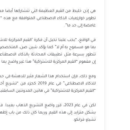
هي إذن خليط من القيم العظيمة التي تتشاركها أيضا م
تطوير خوارزميات الذكاء الاصطناعي المتوافقة مع هذه “ا
غامضة إلى حد ما”.
في الواقع، “يجب علينا تخيل أن فكرة ’القيم المركزية ل
بما هو مسموح به أم لا” كما يؤكد شين صن، المتخصص في
تتطور بسرعة مثل تطبيقات المحادثة بالذكاء الاصطناع
إن مفهوم “القيم المركزية للاشتراكية” هذا غير واضح بما
ومع ذلك، فإن استخدام هذا الشعار مثير للدهشة في حد 
“القيم المركزية للاشتراكية” في هاتين المدونتين السابقتي
لكن في عام 2023، قرر واضع التشريع الذهاب
بشكل متزايد إلى هذه القيم. وربما كان ذلك من باب إظهار 
تشياو فرانكو.