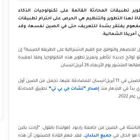
ر تطبيقات المحادثة القائمة على تكنولوجيات الذكاء
اة لهذا التطوير والتنظيم هي الحرص على احترام تطبيقات
و مفهوم يفتقر بشدة للتعريف، حتى في الصين نفسها، وقد
 أمريكا الشمالية.
 للانصهار والتوافق مع القيم الاشتراكية على الطريقة الصينية؟ إن
و لوائح جديدة لتأطير وتعزيز تطوير هذه التكنولوجيا وفقا لعقيدة
ر يوم الأربعاء 26 أبريل/نيسان.
هذه الإجراءات، التي قدمت إلى سلطات الحزب الشيوعي الصيني في 11 أبريل/نيسان للمصادقة عليها، تجعل من الصين أول
 بدأ في الازدهار منذ
إصدار “تشات جي بي تي”
تطبيق المحادثة
 2022.
ناشئة في الصين من جامعة رادبود (هولندا) بالقول: “أرادت بكين
ا هو الحال في
جميع البلدان
، فقد فهم القادة الصينيون أن هذه