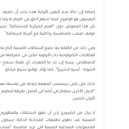
إضافة إلى حالة عدم اليقين الأولية هذه يجب أن نضيف أيض
الصينيون هو الوضوح فيما لديهم الحق في القيام به وما 
بأن هذا الغموض حول “القيم المركزية للاشتراكية” يج
موقف صعب بالمنافسة، وخاصة مع أمريكا الشمالية”.
وفي ذلك من الكفاية بما يضع السلطات الصينية أمام تناق
القطاعات التكنولوجية ذات الأولوية لبكين في معركتها من أ
الاصطناعي يشبه إلى حد ما الكهرباء، أي تقنية تسمح بال
الحيوية – أسرة التحرير]”، كما يؤكد غوانيو تشياو فرانكو.
لذلك فإن بكين ستصعب المهمة للغاية على نفسها بهذه ال
“الدول الأخرى ستفكر هي أيضا في أفضل طريقة لتنظيم هذا
الأولي للصين.
لا يزال من الضروري إذن أن تتفق السلطات والمطورون 
الصينية عند تطوير تطبيقات المحادثة الذكية. سيكون 
المجموعات الصناعية الصينية التي تريد منافسة “تشا