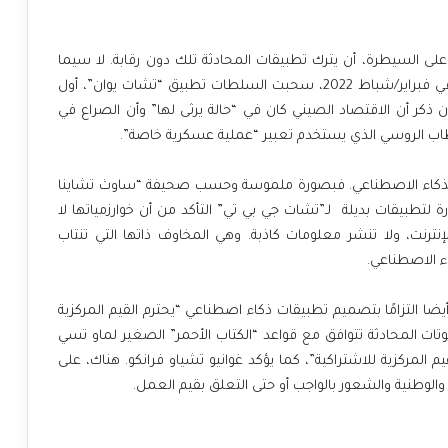
لى السيطرة، أن يترك تطبيقات المحادثة تلك دون رقابة. لا سيما
وأن بكين تعرف ما يمكن أن ينتج عن تلك التكنولوجيا. وفي فبراير/شباط 2022، سحبت السلطات تطبيق “تشات يوان”، أول
ذكر أن الاقتصاد الصيني كان في “حالة يرثى لها” وأن الصراع في
الخطاب الروسي الذي يستخدم تعبير “عملية عسكرية خاصة”.
ا الذكاء الاصطناعي. فبصورة ملموسة وحسب صحيفة “ساوث تشاينا
لتطبيقات بديلة لـ”تشات جي بي تي” التأكد من أن خوارزمياتها لا
نترنت، ولا تنشر معلومات كاذبة. وهي المخاوف ذاتها التي تنتاب
ء الاصطناعي.
تتضمن أيضا التزامًا بتصميم تطبيقات ذكاء اصطناعي “يحترم القيم المركزية
ات المحادثة تتوافق مع قواعد “الكتاب الأحمر” الصغير لماو تسي
م المركزية للاشتراكية”، كما يؤكد غوانيو تشياو فرانكو. هناك، على
والوطنية والشعور بالواجب أو حتى التعلق بقيم العمل.