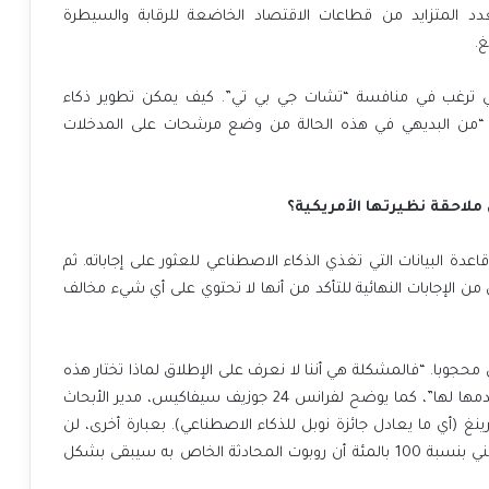
د المتزايد من قطاعات الاقتصاد الخاضعة للرقابة والسيطرة
غ.
تي ترغب في منافسة “تشات جي بي تي”. كيف يمكن تطوير ذكاء
 “من البديهي في هذه الحالة من وضع مرشحات على المدخلات
لاحقة نظيرتها الأمريكية؟
عدة البيانات التي تغذي الذكاء الاصطناعي للعثور على إجاباته. ثم
 الإجابات النهائية للتأكد من أنها لا تحتوي على أي شيء مخالف
ل محجوبا. “فالمشكلة هي أننا لا نعرف على الإطلاق لماذا تختار هذه
الآلات إجابة واحدة بدلا من أخرى بناء على البيانات التي نقدمها لها”، كما يوضح لفرانس 24 جوزيف سيفاكيس، مدير الأبحاث
ينغ (أي ما يعادل جائزة نوبل للذكاء الاصطناعي). بعبارة أخرى، لن
يتمكن أي مهندس من أن يضمن للحزب الشيوعي الصيني بنسبة 100 بالمئة أن روبوت المحادثة الخاص به سيبقى بشكل