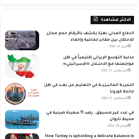
الاكثر مشاهدة
الدفاع المدني بغزة يكشف بالأرقام حجم مجازر
للاحتلال بين مقابر جماعية وإخفاء
أبريل 21, 2024
جدلية التوسع الإيراني إقليمياً في ظل
مواجهتها مع الاحتــلال «الإسرائيلي»
أغسطس 21, 2022
التجربـة المالـيـزيـــة في التعليـم عن بعــد في ظل
جائحة كورونا
أغسطس 21, 2020
في عدد غير مسبوق.. رصد 11 سفينة صينية في
محيط تايوان
فبراير 28, 2024
How Turkey is upholding a delicate balance in