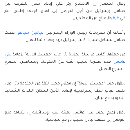
وقال المصدر إن الاجتماع ركز على إيجاد سبل للتقريب بين
حماس وإسرائيل من أجل التوصل إلى اتفاق لوقف إطلاق النار
في
غزة
والإفراج عن المحتجزين.
وأضاف أن تصريحات رئيس الوزراء الإسرائيلي
بنيامين نتنياهو
جعلت
حماس تتساءل عما إذا كانت إسرائيل تريد وقفا دائما للقتال.
من جهتها، أفادت مراسلة الجزيرة بأن حزب “معسكر الدولة” بزعامة
بيني
غانتس
قدم مقترحا لحجب الثقة عن الحكومة، وسيناقش المقترح
الأسبوع المقبل.
ويقول حزب “معسكر الدولة” إن مقترح حجب الثقة عن الحكومة يأتي على
خلفية غياب خطة إستراتيجية لإعادة الأمن لسكان البلدات الشمالية
الحدودية مع لبنان.
وقال زعيم الحزب بيني غانتس لهيئة البث الإسرائيلية إن نتنياهو منع
التوصل إلى صفقة تبادل بسبب دوافع سياسية.