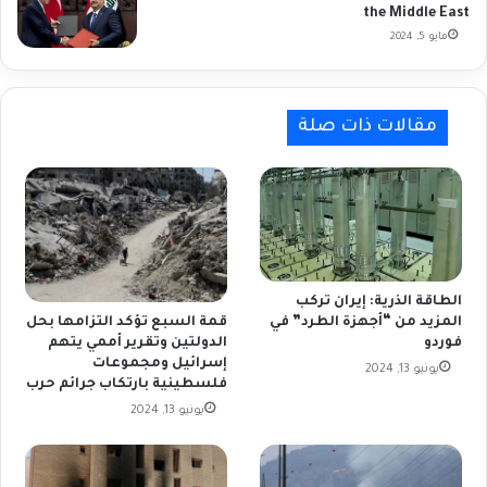
the Middle East
مايو 5, 2024
مقالات ذات صلة
الطاقة الذرية: إيران تركب
المزيد من “أجهزة الطرد” في
قمة السبع تؤكد التزامها بحل
فوردو
الدولتين وتقرير أممي يتهم
إسرائيل ومجموعات
يونيو 13, 2024
فلسطينية بارتكاب جرائم حرب
يونيو 13, 2024