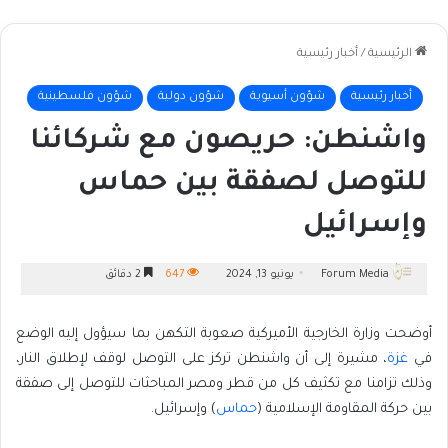
الرئيسية
/
أخبار رئيسية
أخبار رئيسية
شؤون أسيوية
شؤون دولية
شؤون فلسطينية
واشنطن: حريصون مع شركائنا
للتوصل لصفقة بين حماس
وإسرائيل
Forum Media
يونيو 13, 2024
647
2 دقائق
أوضحت وزارة الخارجية الأميركية صعوبة التكهن بما سيؤول إليه الوضع
في
غزة
، مشيرة إلى أن واشنطن تركز على التوصل لوقف لإطلاق النار،
وذلك تزامنا مع تكثيف كل من قطر ومصر المباحثات للتوصل إلى صفقة
بين حركة المقاومة الإسلامية (
حماس
) وإسرائيل.