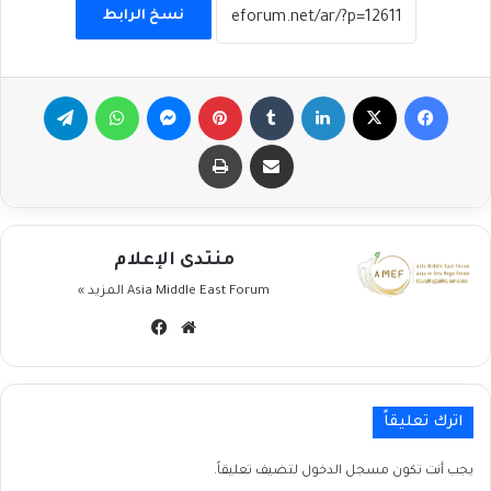
نسخ الرابط
فيسبوك
‫X
لينكدإن
بينتيريست
ماسنجر
واتساب
تيلقرام
مشاركة عبر البريد
طباعة
منتدى الإعلام
Asia Middle East Forum
المزيد »
موقع
فيسبوك
الويب
اترك تعليقاً
يجب أنت تكون
مسجل الدخول
لتضيف تعليقاً.