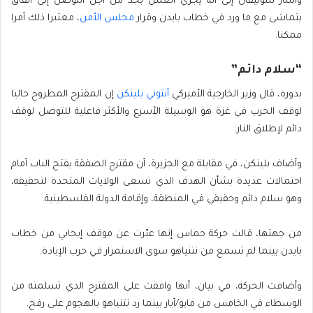
وأشار سوليفان إلى أنه يجري العمل بجد من أجل التوصل إلى اتفاق
يتماشى مع ما ورد في خطاب بايدن وقرار
مجلس الأمن
، معتبرا ذلك أمرا
ممكنا.
“سلام دائم”
بدوره، قال وزير الخارجية الأميركي
أنتوني بلينكن
إن المقترح المطروح حاليا
لوقف الحرب في غزة هو الوسيلة الأسرع والأكثر فاعلية للتوصل لوقف
دائم لإطلاق النار.
وأضاف بلينكن، في مقابلة مع الجزيرة، أن مقترح الصفقة يفتح الباب أمام
احتمالات عديدة بشأن الهدف الذي تسعى الولايات المتحدة لتحقيقه،
وهو سلام دائم وحقيقي في المنطقة، وإقامة الدولة الفلسطينية.
من جهتها، قالت حركة حماس إنها عبّرت عن موقف إيجابي من خطاب
بايدن بينما لم تسمع من نتنياهو سوى الاستمرار في حرب الإبادة.
وأضافت الحركة، في بيان، أنها وافقت على المقترح الذي تسلمته من
الوسطاء في الخامس من مايو/أيار بينما رد نتنياهو بالهجوم على رفح.