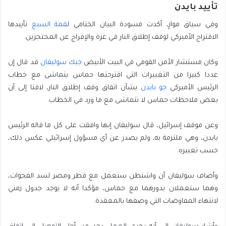
تأييد بايدن
وفي سياق موازٍ، أكدت مسودة البيان الختامي ل
قمة السبع
تأييدها
الاقتراح الأميركي لوقف إطلاق النار في غزة والإفراج عن المحتجزين.
وكان مستشار الأمن القومي في البيت الأبيض
جيك سوليفان
قد قال إن
عددا كبيرا من التغييرات التي اقترحتها حماس يتماشى مع خطاب
الرئيس الأميركي
جو بايدن
بشأن اتفاق وقف إطلاق النار، لافتا إلى أن
بعض ملاحظات حماس لا تتماشى مع ما ورد في الخطاب.
وعن موقف إسرائيل، قال سوليفان إنها وافقت على كل ما قاله الرئيس
بايدن، وهي ملتزمة به، ولم يصدر عن أي مسؤول إسرائيلي عكس ذلك،
حسب تعبيره.
وأضاف سوليفان أن واشنطن ستعمل مع قطر ومصر لسد الفجوات،
وهما ستعملان بدورهما مع حماس، مؤكدا أنه لا يوجد جدول زمني
لانتهاء المفاوضات التي وصفها بالمعقدة.