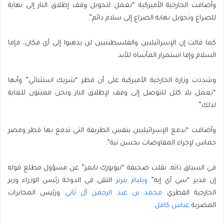
وأضافت الخارجية الأميركية “نعمل لتحويل وقف إطلاق النار إلى نهاية
للصراع وتحويل نهاية الصراع إلى سلام دائم”.
كما قالت إن الإسرائيليين والفلسطينيين لن يذهبوا إلى أي مكان، فإما
السلام وإما استمرار المأساة للأبد.
وشددت وزارة الخارجية الأميركية على أن قطر “شريك استثنائي” وأنها
“تعمل بلا كلل للتوصل إلى وقف لإطلاق النار ونحن ممتنون للغاية
لذلك”.
وأضافت “ندفع الإسرائيليين بنفس الطريقة التي تدفع بها قطر ومصر
حماس لإجراء المفاوضات بحسن نية”.
في السياق ذاته، نقلت صحيفة “نيويورك تايمز” عن مسؤول مطلع قوله
إن مدير “سي آي إيه”
ويليام بيرنز
التقى في الدوحة رئيس الوزراء وزير
الخارجية القطري
محمد بن عبد الرحمن آل ثاني
ورئيس المخابرات
المصرية
عباس كامل
.