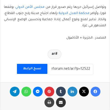
وتواصل إسرائيل حربها رغم صدور قرار من
مجلس الأمن الدولي
بوقفها
فورا، وأوامر
محكمة العدل الدولية
بإنهاء اجتياح مدينة رفح جنوب القطاع،
واتخاذ تدابير لمنع وقوع أعمال إبادة جماعية وتحسين الوضع الإنساني
المتدهور في غزة.
المصدر : الجزيرة + الأناضول
ar
نسخ الرابط
فيسبوك
‫X
لينكدإن
بينتيريست
ماسنجر
واتساب
تيلقرام
مشاركة عبر البريد
طباعة