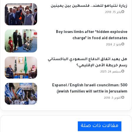
زيارة نتنياهو للهند.. فلسطين بين يمينين
يناير 15, 2018
Boy loses limbs after ‘hidden explosive
charge’ in food aid detonates
مايو 2, 2024
هل يعيد اتفاق الدفاع السعودي الباكستاني
رسم خريطة الأمن الإقليمي؟
سبتمبر 24, 2025
Espanol / English Israeli councilman: 500
Jewish families will settle in Jerusalem:
أكتوبر 5, 2018
مقالات ذات صلة