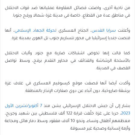
من ناحية أخرى، واصلت فصائل المقاومة عملياتها ضد قوات الاحتلال
في مناطق عدة من القطاع، خاصة في مدينة غزة شمالا ورفح جنوبا.
وأعلنت
سرايا القدس
، الجناح العسكري
لحركة الجهاد الإسلامي
، أنها
قنصت جنديا إسرائيليا في محور نتساريم جنوب تل الهوى بمدينة غزة.
كما قالت إنها تخوض اشتباكات ضارية مع جنود وآليات الاحتلال
بالأسلحة الرشاشة والقذائف في محاور التقدم برفح، وسط تواصل
القصف في المدينة.
وأكدت أيضا أنها قصفت موقع كيسوفيم العسكري في غلاف غزة
برشقة صاروخية، دون أنباء عن دوي صفارات الإنذار بالمنطقة.
يشار إلى أن جيش الاحتلال الإسرائيلي يشن منذ
7 أكتوبر/تشرين الأول
2023
، حربا على غزة خلّفت قرابة 122 ألف فلسطيني بين شهيد وجريح،
معظمهم أطفال ونساء، ونحو 10 آلاف مفقود وسط دمار هائل ومجاعة
وأزمة إنسانية وصحية غير مسبوقة.