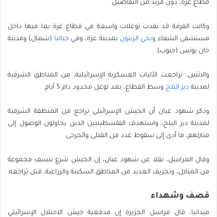
قطاع غزة، دون مزيد من التفاصيل.
وكانت الفرقة قد نفذت توغلات واسعة في قطاع غزة بما فيها داخل
مستشفى الشفاء و
بحي الزيتون
بمدينة غزة، وفي
جباليا
(شمال) ومدينة
خان يونس (جنوب).
والاثنين، تراجعت الآليات العسكرية الإسرائيلية، من المناطق الشرقية
لمدينة
دير البلح
وسط القطاع، بعد توغل محدود دام 5 أيام.
وذكر شهود عيان أن الجيش الإسرائيلي تراجع من المنطقة الشرقية
لمدينة دير البلح، واستهدف الفلسطينيين الذين يحاولون الوصول إلى
منازلهم، ما أدى إلى سقوط عدد من القتلى والجرحى.
وقال المراسل، نقلا عن شهود عيان، إن الجيش شرع بنسف مجموعة
من المنازل، وتجريف العديد من المناطق السكنية والزراعية، قبل تراجعه.
قصف وشهداء
ميدانيا، قال مراسل الجزيرة إن مدفعية جيش الاحتلال الإسرائيلي