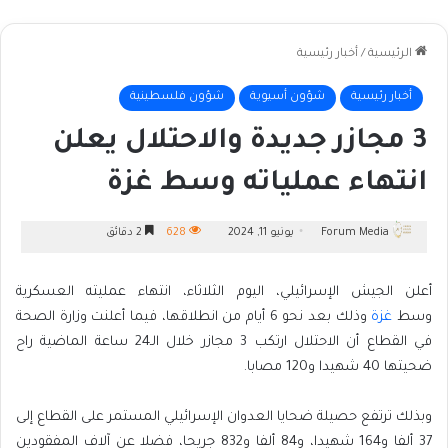
الرئيسية
/
أخبار رئيسية
أخبار رئيسية
شؤون أسيوية
شؤون فلسطينية
3 مجازر جديدة والاحتلال يعلن
انتهاء عملياته وسط غزة
Forum Media
يونيو 11, 2024
628
2 دقائق
أعلن الجيش الإسرائيلي، اليوم الثلاثاء، انتهاء عمليته العسكرية
وسط
غزة
وذلك بعد نحو 6 أيام من انطلاقها، فيما أعلنت وزارة الصحة
في القطاع أن الاحتلال ارتكب 3 مجازر خلال الـ24 ساعة الماضية راح
ضحيتها 40 شهيدا و120 مصابا.
وبذلك ترتفع حصيلة ضحايا العدوان الإسرائيلي المستمر على القطاع إلى
37 ألفا و164 شهيدا، و84 ألفا و832 جريحا، فضلا عن آلاف المفقودين