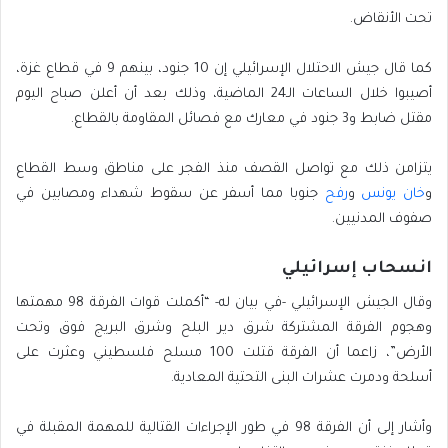
تحت الأنقاض.
كما قال جيش الاحتلال الإسرائيلي إن 10 جنود، بينهم 9 في قطاع غزة،
أصيبوا خلال الساعات الـ24 الماضية، وذلك بعد أن أعلن صباح اليوم
مقتل ضابط و3 جنود في معارك مع فصائل المقاومة بالقطاع.
يتزامن ذلك مع تواصل القصف منذ الفجر على مناطق وسط القطاع
و
خان يونس
و
رفح
جنوبا مما أسفر عن سقوط شهداء ومصابين في
صفوف المدنيين.
انسحاب إسرائيلي
وقال الجيش الإسرائيلي -في بيان له- “أكملت قوات الفرقة 98 مهمتها
وهجوم الفرقة المشتركة شرق دير البلح وشرق البريج فوق وتحت
الأرض”، زاعما أن الفرقة قتلت 100 مسلح فلسطيني وعثرت على
أسلحة ودمرت عشرات البنى التحتية المعادية.
وأشار إلى أن الفرقة 98 في طور الإجراءات القتالية للمهمة المقبلة في