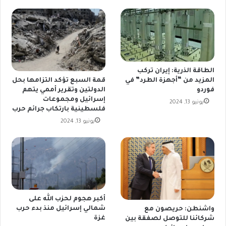
الطاقة الذرية: إيران تركب
المزيد من “أجهزة الطرد” في
قمة السبع تؤكد التزامها بحل
فوردو
الدولتين وتقرير أممي يتهم
إسرائيل ومجموعات
يونيو 13, 2024
فلسطينية بارتكاب جرائم حرب
يونيو 13, 2024
أكبر هجوم لحزب الله على
شمالي إسرائيل منذ بدء حرب
واشنطن: حريصون مع
غزة
شركائنا للتوصل لصفقة بين