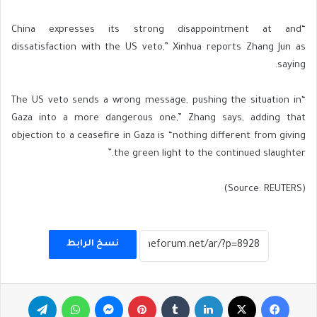
“China expresses its strong disappointment at and
dissatisfaction with the US veto,” Xinhua reports Zhang Jun as
saying.
“The US veto sends a wrong message, pushing the situation in
Gaza into a more dangerous one,” Zhang says, adding that
objection to a ceasefire in Gaza is “nothing different from giving
the green light to the continued slaughter.”
(Source: REUTERS)
نسخ الرابط
فيسبوك
‫X
لينكدإن
بينتيريست
ماسنجر
واتساب
تيلقرام