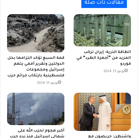
مقالات ذات صلة
الطاقة الذرية: إيران تركب
المزيد من “أجهزة الطرد” في
قمة السبع تؤكد التزامها بحل
فوردو
الدولتين وتقرير أممي يتهم
إسرائيل ومجموعات
يونيو 13, 2024
فلسطينية بارتكاب جرائم حرب
يونيو 13, 2024
أكبر هجوم لحزب الله على
شمالي إسرائيل منذ بدء حرب
واشنطن: حريصون مع