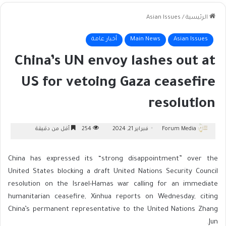
الرئيسية
/
Asian Issues
Asian Issues
Main News
أخبار عامة
China’s UN envoy lashes out at
US for vetoing Gaza ceasefire
resolution
Forum Media
فبراير 21, 2024
254
أقل من دقيقة
China has expressed its “strong disappointment” over the
United States blocking a draft United Nations Security Council
resolution on the Israel-Hamas war calling for an immediate
humanitarian ceasefire, Xinhua reports on Wednesday, citing
China’s permanent representative to the United Nations Zhang
Jun.