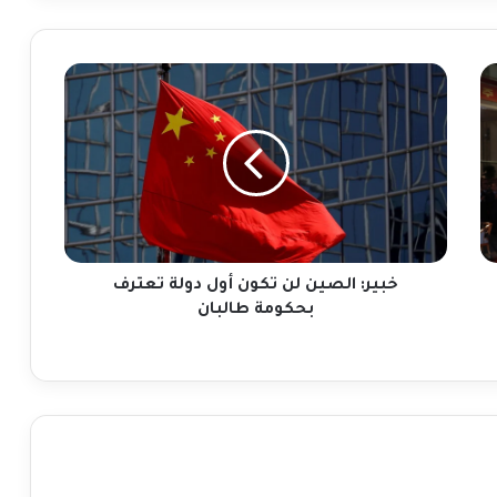
تكاب جرائم حرب
خبير:
الصين
لن
تكون
أول
دولة
تعترف
بحكومة
طالبان
خبير: الصين لن تكون أول دولة تعترف
بحكومة طالبان