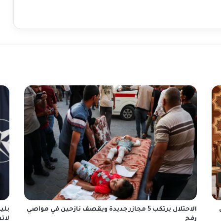
الاحتلال يرتكب 5 مجازر جديدة ويقصف نازحين في مواصي
بلي
رفح
لات