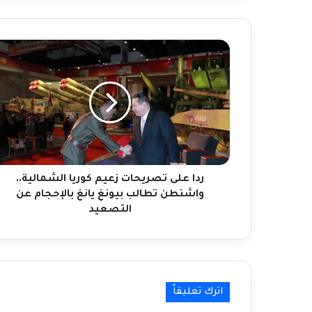
بار
لصفقة بين حماس وإسرائيل
ردا
أكبر هجوم لحزب الله على شمالي إسرائيل
على
منذ بدء حرب غزة
تصريحات
زعيم
كوريا
مصرع 49 شخصاً وإصابة العشرات إثر حريق
الشمالية..
بسكن عمالي في الكويت والسفير الهندي
واشنطن
يتفقد المصابين
تطالب
بيونغ
يانغ
ردا على تصريحات زعيم كوريا الشمالية..
الأمم المتحدة ترفض اتهامات الحوثيين
“المشينة”.
بالإحجام
واشنطن تطالب بيونغ يانغ بالإحجام عن
عن
التصعيد
التصعيد
حماس تعلن قبولها قرار مجلس الأمن
لوقف الحرب في غزة
اترك تعليقاً
3 مجازر جديدة والاحتلال يعلن انتهاء عملياته