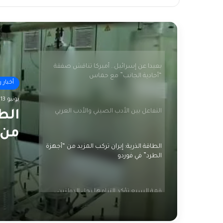
3 مجازر جديدة والاحتلال يعلن انتهاء عملياته
وسط غزة
بعيدا عن إسرائيل.. أميركا تناقش صفقة
“أحادية الجانب” مع حماس
أخبار 
التفاعل بين الأدب الصيني والأدب العربي
أخبار 
يونيو 13, 2024
يونيو 13, 2024
الطاقة الذرية: إيران تركب المزيد من “أجهزة
الطا
الطرد” في فوردو
من 
قمة
قمة السبع تؤكد التزامها بحل الدولتين
وتقرير أممي يتهم إسرائيل ومجموعات
الد
فلسطينية بارتكاب جرائم حرب
إسر
واشنطن: حريصون مع شركائنا للتوصل