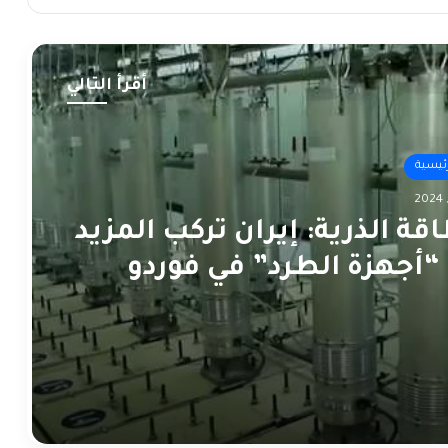
أقرأ التالي
رئيسية
رئيسية
قة الذرية: إيران تركب المزيد
“أجهزة الطرد” في فوردو
 السبع تؤكد التزامها بحل
ولتين وتقرير أممي يتهم
ائيل ومجموعات فلسطينية