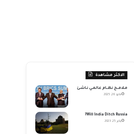
الاكثر مشاهدة
مـلامــح نظــام عالمـي نـاشـئ
مايو 26, 2025
Will India Ditch Russia?
يناير 25, 2023