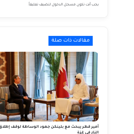
وسط غزة
يجب أنت تكون
مسجل الدخول
لتضيف تعليقاً.
بعيدا عن إسرائيل.. أميركا تناقش صفقة
“أحادية الجانب” مع حماس
مقالات ذات صلة
التفاعل بين الأدب الصيني والأدب العربي
الطاقة الذرية: إيران تركب المزيد من “أجهزة
الطرد” في فوردو
قمة السبع تؤكد التزامها بحل الدولتين
وتقرير أممي يتهم إسرائيل ومجموعات
فلسطينية بارتكاب جرائم حرب
واشنطن: حريصون مع شركائنا للتوصل
أمير قطر يبحث مع بلينكن جهود الوساطة لوقف إطلاق
لصفقة بين حماس وإسرائيل
النار في غزة