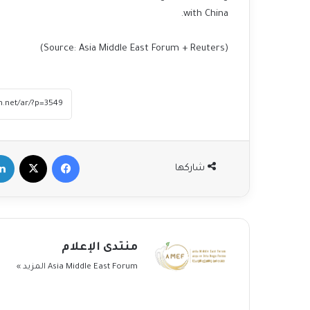
with China.
(Source: Asia Middle East Forum + Reuters)
مصرع 49 شخصاً وإصابة العشرات إثر حريق
بسكن عمالي في الكويت والسفير الهندي
يتفقد المصابين
فيسبوك
‫X
لينكد
شاركها
الأمم المتحدة ترفض اتهامات الحوثيين
“المشينة”.
منتدى الإعلام
حماس تعلن قبولها قرار مجلس الأمن
لوقف الحرب في غزة
Asia Middle East Forum
المزيد »