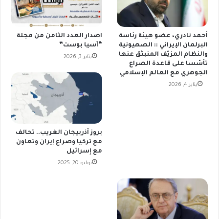
أحمد نادري، عضو هيئة رئاسة
اصدار العدد الثامن من مجلة
البرلمان الإيراني :: الصهيونية
“آسيا بوست”
والنظام المزيّف المنبثق عنها
يناير 3, 2026
تأسّسا على قاعدة الصراع
الجوهري مع العالم الإسلامي
يناير 4, 2026
بروز أذربيجان الغريب.. تحالف
مع تركيا وصراع إيران وتعاون
مع إسرائيل
يوليو 20, 2025