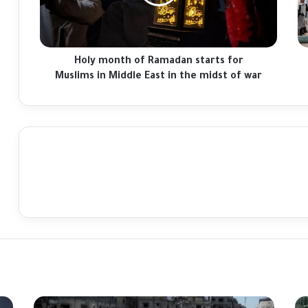
for
Muslims
in
Middle
East
Holy month of Ramadan starts for
in
Muslims in Middle East in the midst of war
the
midst
of
war