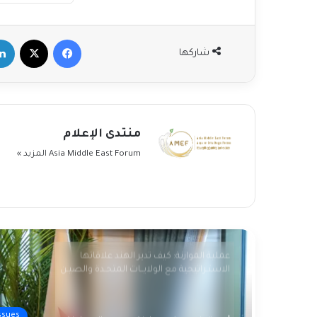
Afghanistan floods: ‘I found my family’s
bodies in the streets’
فيسبوك
‫X
لينكد
شاركها
Fact-checking Biden: The myth of
‘ancient hatred for Jews’ in the Middle
East debunked
Palestinians mark 76 years of Nakba amid
منتدى الإعلام
new catastrophe in Gaza
Asia Middle East Forum
المزيد »
Palestinians commemorate ‘Nakba’,
marking 76 years of dispossession
عملية الموازنة: كيف تدير الهند علاقاتها
الاستـراتيجية مع الولايــات المتحـدة والصيـن
وروسيا؟؟
ssues