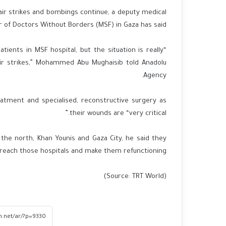
 air strikes and bombings continue, a deputy medical
r of Doctors Without Borders (MSF) in Gaza has said.
tients in MSF hospital, but the situation is really
 air strikes,” Mohammed Abu Mughaisib told Anadolu
Agency.
tment and specialised, reconstructive surgery as
their wounds are “very critical.”
 the north, Khan Younis and Gaza City, he said they
 reach those hospitals and make them refunctioning.
(Source: TRT World)
China’s Xi welcomes Putin as Moscow
gains ground in Ukraine