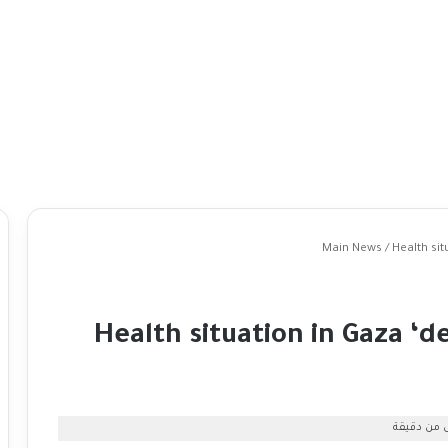
Main News
/
Health sit
Health situation in Gaza ‘d
 من دقيقة