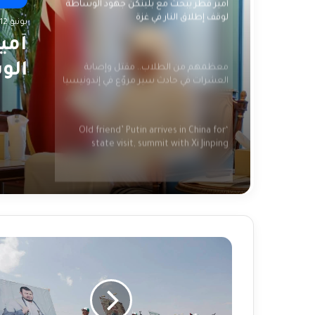
أمير قطر يبحث مع بلينكن جهود الوساطة
لوقف إطلاق النار في غزة
يونيو 12, 2024
أمي
الو
معظمهم من الطلاب.. مقتل وإصابة
العشرات في حادث سير مروّع في إندونيسيا
غزة
‘Old friend’ Putin arrives in China for
state visit, summit with Xi Jinping
China’s Xi Jinping rolls out red carpet for
close friend Putin in strong show of
unity
Houthis
China’s Xi welcomes Putin as Moscow
to
gains ground in Ukraine
continue
Red
Sea