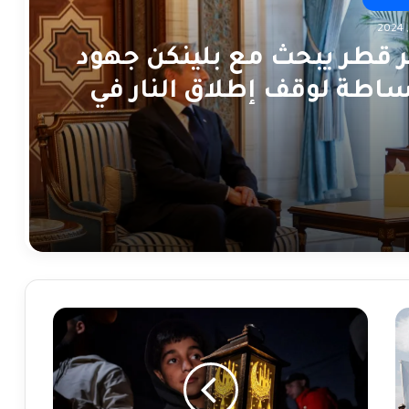
ر قطر يبحث مع بلينكن جهود
ساطة لوقف إطلاق النار في
Holy
month
of
Ramadan
starts