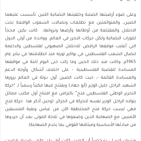
وعلى ضوء أرضيتها الصلبة وخلفيتها النضالية اللتين تأسست عليهما
الصين، والمتوائمتين مع تطلعات ونضالات الشعوب الواقعة تحت
الاحتلال والمقتلعة من أوطانها وأرضها وثرواتها، كانت بكين محجاً
للثورات النضالية ولكل حركات التحرر في العالم، وواحدة من أولى الدول
التي أعلنت موقفها الرافض للاحتلال الصهيوني لفلسطين والداعمة
لنضال الشعب الفلسطيني في بواكير ثورته منذ انطلاقتها في يناير عام
1965م، وكانت منذ ذلك الحين وما زالت حتى اليوم ثابتة في مواقفها
المساندة للقضية الفلسطينية – على اختلاف أشكال وأوجه الدعم
والمساندة القائمة -، حيث كانت الصين أول دولة في العالم يزورها
الشهيد الراحل خليل الوزير (أبو جهاد) ويفتتح فيها مكتباً رسمياً لـ “حركة
التحرير الوطني الفلسطيني فتح” بالتزامن مع افتتاح أول مكتب مماثل
يتولاه الراحل الوزير نفسه للحركة في الجزائر. (وحين أذكر هنا حركة فتح
فهي ليست حركة فتح المختطفة الآن من عباس وبقية المنسقين
الأمنيين مع الصهاينة الذين وضعوها في ثلاجة الموتى بعد أن جردوها
من مبادئها الأساسية وميثاقها القومي بما يخدم الصهاينة).
وشرف كبير لي شخصياً أن الصين كانت أول بلد عالمي صديق قضيت