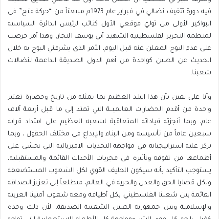
فيه دورة تثقيف نضالي في فبراير عام 1973م مبتعثاً من “حركة فتح” في
البواكير الأولى من توليّ موقعي الأول كنائب لرئيس الدائرة السياسية
لمنظمة التحرير الفلسطينية الشهيد أبي يوسف النجار، وهذا أمر حرصت
على عدم البوح المعلن عنه قبل اليوم، الأمر الذي يشرفني البوح به خلال
الحديث عن الصين كواحدة من أهم الدول الصديقة الداعمة لنضالات
شعبنا.
وأنا على يقين بأن هذا البلد العظيم بما يمثله من تاريخ وحضارة تعتبر
واحدة من أقدم الحضارات العالميـــة التي تمتد إلى ما قبل أربعة آلاف
عام، وبما أنجزته قياداته المتعاقبة لشعبه العظيم على امتداد قرابة
سبعين عاماً من تأسيسه ومن البناء والإبداع في مختلف الحقول ، وبما
تركز عليه استراتيجياته في مواجهة التحديات الامبريالية التي تخشى على
أطماعها من تفوقه وتأثيره في مجريات الأحدات القائمة والمستقبليه،
يستوجب التأكيد بأنه سيكون الحليف القوي لكل الشعوب المستضعفة
ولكل قضايا الحق والعدل والحرية في العالم، متطلعاً إلى تعزيز الصداقة
القائمة بين شعبنا الفلسطيني بكل أطيافه ومعه شعوب أمتينا العربية
والإسلامية وبين جمهورية الصين الشعبية الصديقة، لأن ذلك وحده