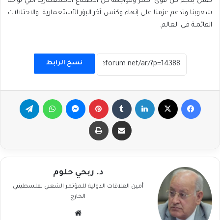
كفيل بلجم كل قوى الشر ومواجهة كل الأطماع الاستعمارية التي تواجه
شعوبنا وتدعم عزمنا على إنهاء وكنس آخر البؤر الأستعمارية والاحتلالات
القائمـة في العالم.
نسخ الرابط
فيسبوك
‫X
لينكدإن
بينتيريست
ماسنجر
واتساب
تيلقرام
مشاركة عبر البريد
طباعة
د. ربحي حلوم
أمين العلاقات الدولية للمؤتمر الشعبي لفلسطينيي
الخارج
موقع