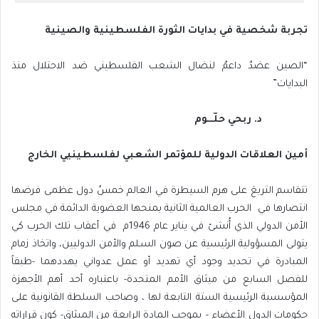
تجربة شخصية في بدايات الثورة الفلسطينية والصينية
“الصين عضدٌ داعمٌ لنضال الشعب الفلسطيني ضد الاحتلال منذ
البدايات”
د. ربحي حلّـــوم
أمين العلاقات الدولية للمؤتمر الشعبي لفلسطينيي الخارج
تتقاسم التربعَ على هرم السيطرة في العالم خمسُ دول عظمى فرضها
انتصارها في الحرب العالمية الثانية بمنحها العضوية الدائمة في مجلس
الأمن الدولي الذي أُنشئ في يناير عام 1946م في أعقاب تلك الحرب كي
يتولى المسؤولية الرئيسية عن صون السـلم والأمن الدوليين، واتخاذ زمام
المبادرة في تحديد وجود أي تهديد أو عمل عدواني يهددهما -طبقاً
للفصل السابع من ميثاق الأمم المتحدة- باعتباره أحد أهم الأجهزة
المؤسسية الرئيسية الستة التابعة لها ، وصاحب السلطة القانونية على
حكومات الدول الأعضاء – بموجب المادة الرابعة من الميثاق- كون قراراته