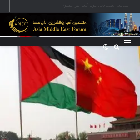
رؤية إيران لعالم متعدد الأقطاب وجهودها لبناء توازن قوى خارج النفوذ الأمريكي
القائمة
بحث عن
الوضع المظلم