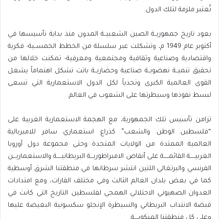
تُعتبر ملزمة لتلك الدول.
يعود تاريخ جمهوريــة الصين الشعبيــة المدون منذ بداية تأسيسها في
أكتوبر عام 1949 م، وتشكلت عبر سلسلة من الخطط الخمســية- فكرية
واقتصادية وصناعية وثقافية ومجتمعية ومعرفية- تمكنت خلالها من
تحقيق تنميــة نهضويــة صناعية وحضاريــة باتت تشكل اهتماماً يشغل
القوى العالمية الكبرى وتحدياً لكل الدول الاستعمارية التي تسعى
لبسط نفوذها وسيطرتها على الشعوب في العالم.
تزامن تأسيس تلك الجمهورية، مع الهجمة الاستعمارية الغربية على
“فلسطين الوطن والشعب” كذراع استعماري سافر للامبريالية
العالمية الممتدة من الولايات المتحدة وحتى مجموعة دول أوروبا
الغربيـــــة القائمـــــة على أنقاض الامبراطوريـــة البريطانيـــــة والاستعماريـــن
الفرنسي والبرتغالي اللتين انتشر سرطانها في منطقتنا الشرق أوسطية
كما في بعض بلدان العالم الثالث وفي مختلف القارات، ومع امتدادات
العدوان الصهيوني الاحتلالي الهمجي لفلسطين التاريخ التي كانت في
قبضة الانتداب البريطاني والسيطرة الإنجلو سكسونية البغيضة عليها
وعلى كل منطقتنا المنكوبــــة.